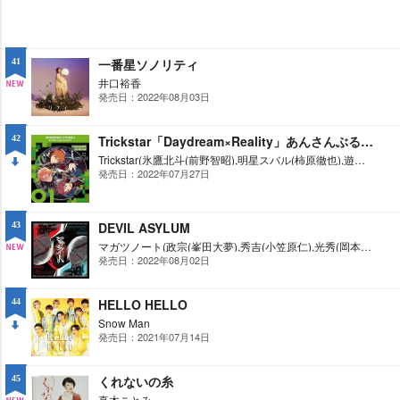
一番星ソノリティ
41
井口裕香
発売日：2022年08月03日
NE
W
Trickstar「Daydream×Reality」あんさんぶるスターズ!! ESアイドルソング season3
42
Trickstar(氷鷹北斗(前野智昭),明星スバル(柿原徹也),遊木真(森久保祥太郎),衣更真緒(梶裕貴))
発売日：2022年07月27日
DO
WN
DEVIL ASYLUM
43
マガツノート(政宗(峯田大夢),秀吉(小笠原仁),光秀(岡本信彦),家康(美藤大樹),織田信長(神尾晋一郎))
発売日：2022年08月02日
NE
W
HELLO HELLO
44
Snow Man
発売日：2021年07月14日
DO
WN
くれないの糸
45
真木ことみ