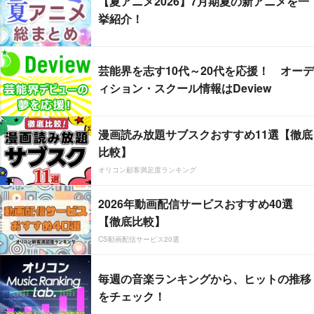
【夏アニメ2026】7月期夏の新アニメを一
挙紹介！
芸能界を志す10代～20代を応援！ オーデ
ィション・スクール情報はDeview
漫画読み放題サブスクおすすめ11選【徹底
比較】
オリコン顧客満足度ランキング
2026年動画配信サービスおすすめ40選
【徹底比較】
CS動画配信サービス20選
毎週の音楽ランキングから、ヒットの推移
をチェック！