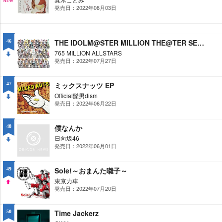
発売日：2022年08月03日
NE
W
THE IDOLM@STER MILLION THE@TER SEASON 夢にかけるRainbow
46
765 MILLION ALLSTARS
発売日：2022年07月27日
DO
WN
ミックスナッツ EP
47
Official髭男dism
発売日：2022年06月22日
DO
WN
僕なんか
48
日向坂46
発売日：2022年06月01日
DO
WN
Sole!～おまんた囃子～
49
東京力車
発売日：2022年07月20日
UP
Time Jackerz
50