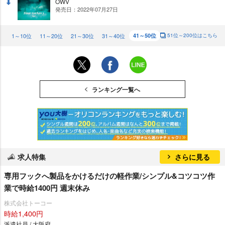
OWV
発売日：2022年07月27日
DO
WN
1～10位
11～20位
21～30位
31～40位
41～50位
51位～200位はこちら
ランキング一覧へ
求人特集
さらに見る
専用フックへ製品をかけるだけの軽作業/シンプル&コツコツ作
業で時給1400円 週末休み
株式会社トーコー
時給1,400円
派遣社員 / 大阪府