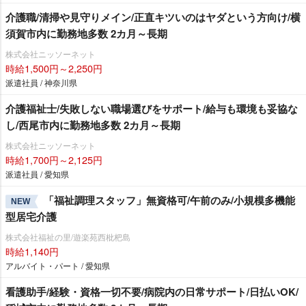
介護職/清掃や見守りメイン/正直キツいのはヤダという方向け/横
須賀市内に勤務地多数 2カ月～長期
株式会社ニッソーネット
時給1,500円～2,250円
派遣社員 / 神奈川県
介護福祉士/失敗しない職場選びをサポート/給与も環境も妥協な
し/西尾市内に勤務地多数 2カ月～長期
株式会社ニッソーネット
時給1,700円～2,125円
派遣社員 / 愛知県
「福祉調理スタッフ」無資格可/午前のみ/小規模多機能
NEW
型居宅介護
株式会社福祉の里/遊楽苑西枇杷島
時給1,140円
アルバイト・パート / 愛知県
看護助手/経験・資格一切不要/病院内の日常サポート/日払いOK/