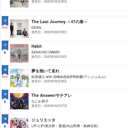
発売日：2022年06月29日
NE
W
The Last Journey ～47の扉～
26
DEEN
発売日：2022年06月29日
NE
W
Habit
27
SEKAI NO OWARI
発売日：2022年06月22日
DO
WN
夢を抱いて走れ
28
松原健之 with 宮崎由加&伊勢鈴蘭(アンジュルム)
発売日：2022年06月29日
NE
W
The Answer/サチアレ
29
なにわ男子
発売日：2022年04月27日
DO
WN
ジュリエッタ
30
LIP×LIP(勇次郎・愛蔵/内山昂輝・島崎信長)