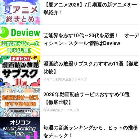
【夏アニメ2026】7月期夏の新アニメを一
挙紹介！
芸能界を志す10代～20代を応援！ オーデ
ィション・スクール情報はDeview
漫画読み放題サブスクおすすめ11選【徹底
比較】
オリコン顧客満足度ランキング
2026年動画配信サービスおすすめ40選
【徹底比較】
CS動画配信サービス20選
毎週の音楽ランキングから、ヒットの推移
をチェック！