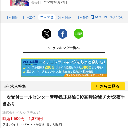
発売日：2022年06月22日
DO
WN
1～10位
11～20位
21～30位
31～40位
41～50位
51位～200位はこちら
ランキング一覧へ
求人特集
さらに見る
一次受付コールセンター管理者/未経験OK/高時給/駅チカ/深夜手
当あり
株式会社ベルシステム24
時給1,500円～1,875円
アルバイト・パート / 契約社員 / 大阪府