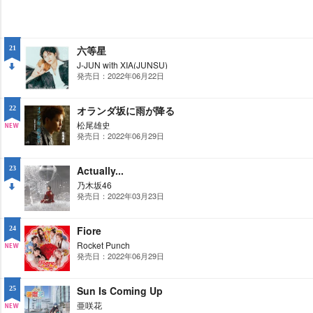
六等星
21
J-JUN with XIA(JUNSU)
発売日：2022年06月22日
DO
WN
オランダ坂に雨が降る
22
松尾雄史
発売日：2022年06月29日
NE
W
Actually...
23
乃木坂46
発売日：2022年03月23日
DO
WN
Fiore
24
Rocket Punch
発売日：2022年06月29日
NE
W
Sun Is Coming Up
25
亜咲花