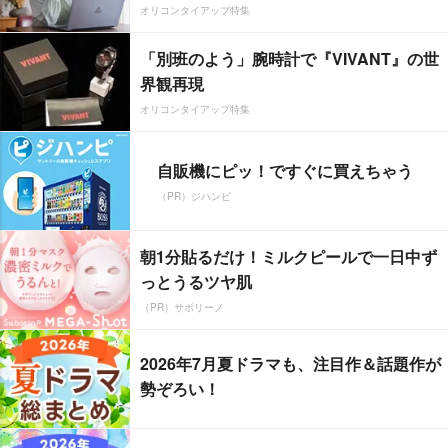
オリコンタイアップ特集
「別班のよう」腕時計で『VIVANT』の世
界観再現
オリコンタイアップ特集
自販機にピッ！ですぐに買えちゃう
（PR）ジハンピ
朝1分貼るだけ！ミルクピールで一日中ず
っとうるツヤ肌
（PR）サボリーノ
2026年7月夏ドラマも、注目作＆話題作が
勢ぞろい！