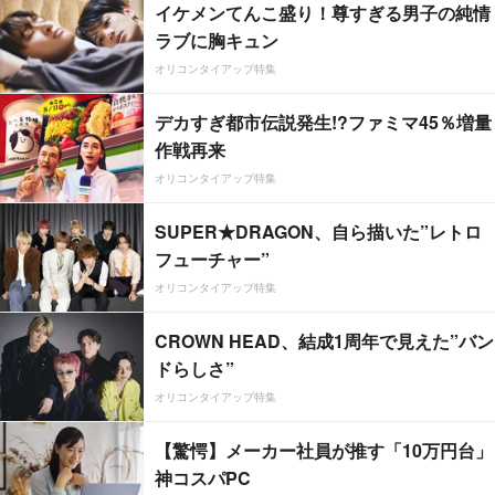
イケメンてんこ盛り！尊すぎる男子の純情
ラブに胸キュン
オリコンタイアップ特集
デカすぎ都市伝説発生!?ファミマ45％増量
作戦再来
オリコンタイアップ特集
SUPER★DRAGON、自ら描いた”レトロ
フューチャー”
オリコンタイアップ特集
CROWN HEAD、結成1周年で見えた”バン
ドらしさ”
オリコンタイアップ特集
【驚愕】メーカー社員が推す「10万円台」
神コスパPC