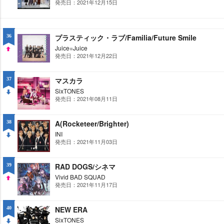
発売日：2021年12月15日
DO
WN
プラスティック・ラブ/Familia/Future Smile
36
Juice=Juice
発売日：2021年12月22日
UP
マスカラ
37
SixTONES
発売日：2021年08月11日
DO
WN
A(Rocketeer/Brighter)
38
INI
発売日：2021年11月03日
DO
WN
RAD DOGS/シネマ
39
Vivid BAD SQUAD
発売日：2021年11月17日
UP
NEW ERA
40
SixTONES