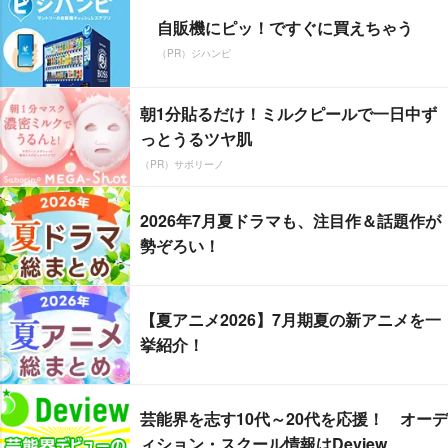
自販機にピッ！ですぐに買えちゃう
（PR）ジハンピ
朝1分貼るだけ！ミルクピールで一日中ず
っとうるツヤ肌
（PR）サボリーノ
2026年7月夏ドラマも、注目作＆話題作が
勢ぞろい！
【夏アニメ2026】7月期夏の新アニメを一
挙紹介！
芸能界を志す10代～20代を応援！ オーデ
ィション・スクール情報はDeview