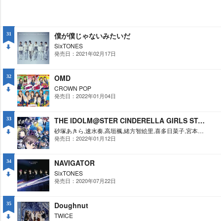
僕が僕じゃないみたいだ
31
SixTONES
発売日：2021年02月17日
DO
WN
OMD
32
CROWN POP
発売日：2022年01月04日
DO
WN
THE IDOLM@STER CINDERELLA GIRLS STARLIGHT MASTER R/LOCK ON! 01 星環世界
33
砂塚あきら,速水奏,高垣楓,緒方智絵里,喜多日菜子,宮本フレデリカ,相葉夕美,中野有香,片桐早苗
発売日：2022年01月12日
DO
WN
NAVIGATOR
34
SixTONES
発売日：2020年07月22日
DO
WN
Doughnut
35
TWICE