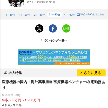
発売日：2020年11月11日
DO
WN
1～10位
11～20位
21～30位
31～40位
41～50位
51位～200位はこちら
ランキング一覧へ
求人特集
さらに見る
医療機器の国内・海外薬事担当/医療機器ベンチャー/在宅勤務あ
り
株式会社Berry
年収600万円～1,200万円
正社員 / 東京都