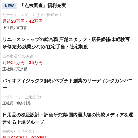
「点検調査」福利充実
NEW
リテックエンジニアリング株式会社
月給26万円～42万円
正社員 / 東京都
リユースショップの総合職 店舗スタッフ・店長候補/未経験可・
研修充実/残業少なめ/住宅手当・社宅制度
古本市場 竹の塚店
月給24万円～35万円
正社員 / 東京都
バイオフィジックス解析/ペプチド創薬のリーディングカンパニ
ー
ペプチドリーム株式会社
正社員 / 神奈川県
日用品の検証設計・評価研究職/国内最大級の比較メディアを運
営する上場グループ
株式会社マイベスト
年収660万円～960万円