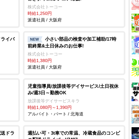
株式会社トーコー
時給1,250円
派遣社員 / 大阪府
ドライバ
小さい部品の検査や加工補助/17時
NEW
前終業&土日休みのお仕事!
株式会社トーコー
時給1,380円
派遣社員 / 大阪府
児童指導員/放課後等デイサービス/土日祝休
み/週3日～勤務OK
放課後等デイサービスキラ
時給1,080円～1,390円
アルバイト・パート / 北海道
配送ドラ
週払い可・3t車での常温、冷蔵食品のコンビ