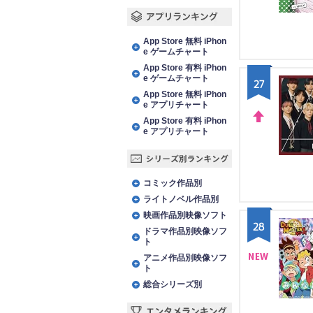
DO
WN
アプリランキング
App Store 無料 iPhon
e ゲームチャート
App Store 有料 iPhon
e ゲームチャート
27
App Store 無料 iPhon
e アプリチャート
App Store 有料 iPhon
e アプリチャート
UP
シリーズ別ランキング
コミック作品別
ライトノベル作品別
映画作品別映像ソフト
28
ドラマ作品別映像ソフ
ト
アニメ作品別映像ソフ
ト
NE
総合シリーズ別
W