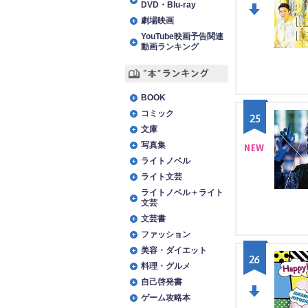
DVD・Blu-ray
劇場映画
DO
YouTube映画予告関連
WN
動画ランキング
“本”ランキング
BOOK
コミック
25
文庫
写真集
ライトノベル
NE
ライト文芸
W
ライトノベル＋ライト
文芸
文芸書
ファッション
美容・ダイエット
26
料理・グルメ
自己啓発書
ゲーム攻略本