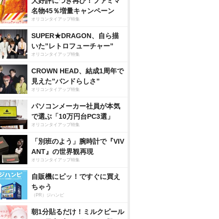
大好評につき再び！ファミマ
名物45％増量キャンペーン
オリコンタイアップ特集
SUPER★DRAGON、自ら描
いた”レトロフューチャー”
オリコンタイアップ特集
CROWN HEAD、結成1周年で
見えた”バンドらしさ”
オリコンタイアップ特集
パソコンメーカー社員が本気
で選ぶ「10万円台PC3選」
オリコンタイアップ特集
「別班のよう」腕時計で『VIV
ANT』の世界観再現
オリコンタイアップ特集
自販機にピッ！ですぐに買え
ちゃう
（PR）ジハンピ
朝1分貼るだけ！ミルクピール