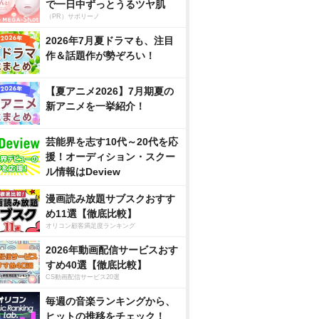
で一日中ずっとうるツヤ肌
（PR）サボリーノ
2026年7月夏ドラマも、注目
作＆話題作が勢ぞろい！
【夏アニメ2026】7月期夏の
新アニメを一挙紹介！
芸能界を志す10代～20代を応
援！オーディション・スクー
ル情報はDeview
漫画読み放題サブスクおすす
め11選【徹底比較】
オリコン顧客満足度ランキング
2026年動画配信サービスおす
すめ40選【徹底比較】
CS動画配信サービス20選
毎週の音楽ランキングから、
ヒットの推移をチェック！