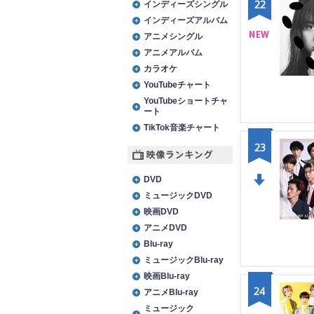
22
インディーズシングル
インディーズアルバム
アニメシングル
アニメアルバム
NE
カラオケ
W
YouTubeチャート
YouTubeショートチャ
ート
TikTok音楽チャート
23
映像ランキング
DVD
ミュージックDVD
DO
映画DVD
WN
アニメDVD
Blu-ray
ミュージックBlu-ray
映画Blu-ray
24
アニメBlu-ray
ミュージック