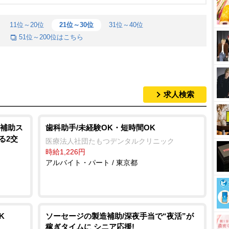
11位～20位
21位～30位
31位～40位
51位～200位はこちら
求人検索
補助ス
歯科助手/未経験OK・短時間OK
る2交
医療法人社団たもつデンタルクリニック
時給1,226円
アルバイト・パート / 東京都
K
ソーセージの製造補助/深夜手当で“夜活”が
稼ぎタイムに シニア応援!