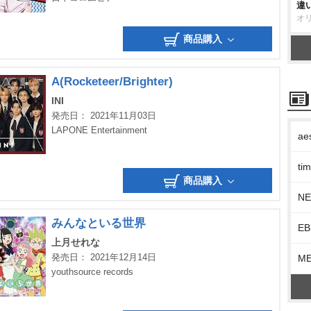
違
オ
商品購入
A(Rocketeer/Brighter)
INI
発売日： 2021年11月03日
LAPONE Entertainment
ae
t
商品購入
N
みんなといる世界
EB
上月せれな
発売日： 2021年12月14日
M
youthsource records