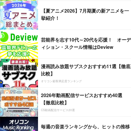
【夏アニメ2026】7月期夏の新アニメを一
挙紹介！
芸能界を志す10代～20代を応援！ オーデ
ィション・スクール情報はDeview
漫画読み放題サブスクおすすめ11選【徹底
比較】
オリコン顧客満足度ランキング
2026年動画配信サービスおすすめ40選
【徹底比較】
CS動画配信サービス20選
毎週の音楽ランキングから、ヒットの推移