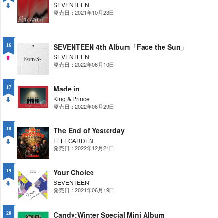
SEVENTEEN
発売日：2021年10月23日
DO
WN
SEVENTEEN 4th Album「Face the Sun」
16
SEVENTEEN
発売日：2022年06月10日
UP
Made in
17
King & Prince
発売日：2022年06月29日
DO
WN
The End of Yesterday
18
ELLEGARDEN
発売日：2022年12月21日
DO
WN
Your Choice
19
SEVENTEEN
発売日：2021年06月19日
DO
WN
Candy:Winter Special Mini Album
20