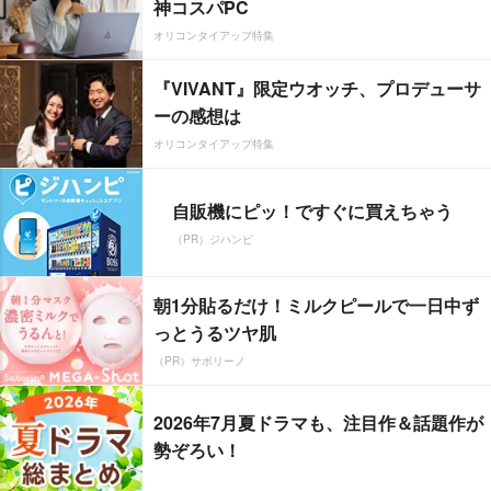
神コスパPC
オリコンタイアップ特集
『VIVANT』限定ウオッチ、プロデューサ
ーの感想は
オリコンタイアップ特集
自販機にピッ！ですぐに買えちゃう
（PR）ジハンピ
朝1分貼るだけ！ミルクピールで一日中ず
っとうるツヤ肌
（PR）サボリーノ
2026年7月夏ドラマも、注目作＆話題作が
勢ぞろい！