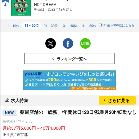
NCT DREAM
発売日：2022年12月24日
DO
WN
1～10位
11～20位
21～30位
31～40位
41～50位
51位～300位はこちら
ランキング一覧へ
求人特集
さらに見る
薬局店舗の「総務」/年間休日120日/残業月20h/転勤なし
NEW
株式会社ワイエム
月給37万5,000円～40万4,000円
正社員 / 東京都