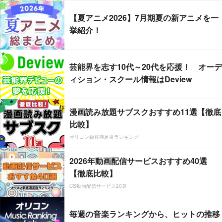
【夏アニメ2026】7月期夏の新アニメを一
挙紹介！
芸能界を志す10代～20代を応援！ オーデ
ィション・スクール情報はDeview
漫画読み放題サブスクおすすめ11選【徹底
比較】
オリコン顧客満足度ランキング
2026年動画配信サービスおすすめ40選
【徹底比較】
CS動画配信サービス20選
毎週の音楽ランキングから、ヒットの推移