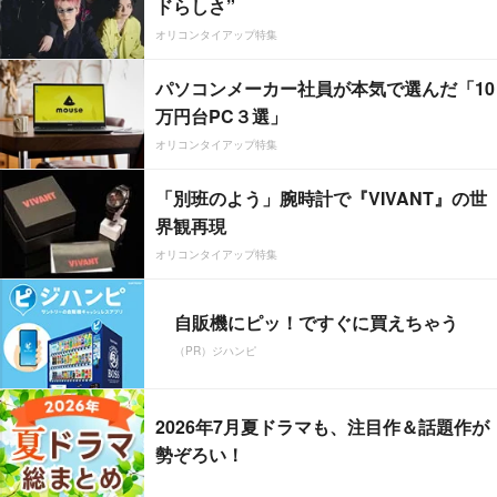
ドらしさ”
オリコンタイアップ特集
パソコンメーカー社員が本気で選んだ「10
万円台PC３選」
オリコンタイアップ特集
「別班のよう」腕時計で『VIVANT』の世
界観再現
オリコンタイアップ特集
自販機にピッ！ですぐに買えちゃう
（PR）ジハンピ
2026年7月夏ドラマも、注目作＆話題作が
勢ぞろい！