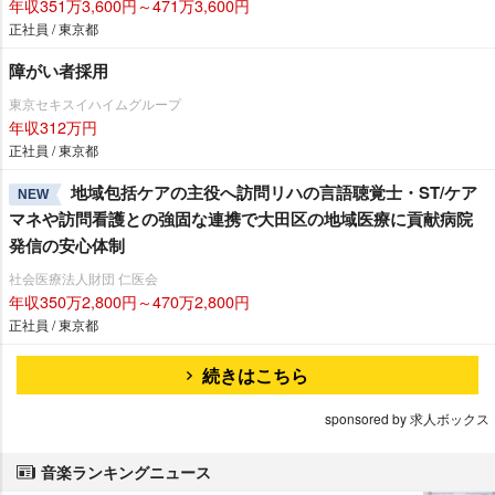
年収351万3,600円～471万3,600円
正社員 / 東京都
障がい者採用
東京セキスイハイムグループ
年収312万円
正社員 / 東京都
地域包括ケアの主役へ訪問リハの言語聴覚士・ST/ケア
NEW
マネや訪問看護との強固な連携で大田区の地域医療に貢献病院
発信の安心体制
社会医療法人財団 仁医会
年収350万2,800円～470万2,800円
正社員 / 東京都
続きはこちら
sponsored by 求人ボックス
音楽ランキングニュース