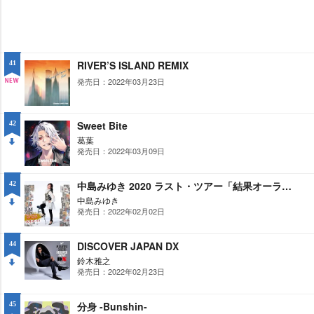
RIVER’S ISLAND REMIX
41
発売日：2022年03月23日
NE
W
Sweet Bite
42
葛葉
発売日：2022年03月09日
DO
WN
中島みゆき 2020 ラスト・ツアー「結果オーライ」
42
中島みゆき
発売日：2022年02月02日
DO
WN
DISCOVER JAPAN DX
44
鈴木雅之
発売日：2022年02月23日
DO
WN
分身 -Bunshin-
45