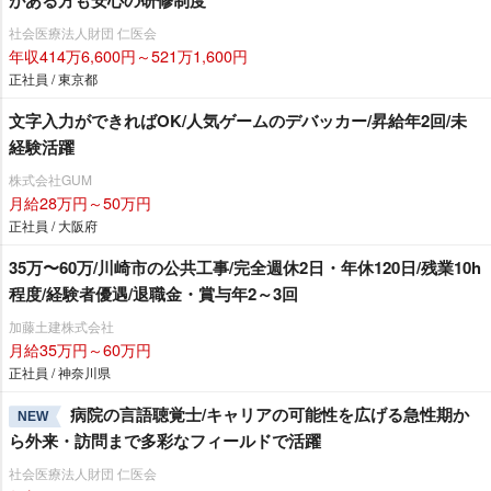
がある方も安心の研修制度
社会医療法人財団 仁医会
年収414万6,600円～521万1,600円
正社員 / 東京都
文字入力ができればOK/人気ゲームのデバッカー/昇給年2回/未
経験活躍
株式会社GUM
月給28万円～50万円
正社員 / 大阪府
35万〜60万/川崎市の公共工事/完全週休2日・年休120日/残業10h
程度/経験者優遇/退職金・賞与年2～3回
加藤土建株式会社
月給35万円～60万円
正社員 / 神奈川県
病院の言語聴覚士/キャリアの可能性を広げる急性期か
NEW
ら外来・訪問まで多彩なフィールドで活躍
社会医療法人財団 仁医会