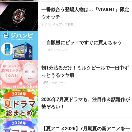
一番似合う登場人物は…『VIVANT』限定
ウオッチ
オリコンタイアップ特集
自販機にピッ！ですぐに買えちゃう
（PR）ジハンピ
朝1分貼るだけ！ミルクピールで一日中ず
っとうるツヤ肌
（PR）サボリーノ
2026年7月夏ドラマも、注目作＆話題作が
勢ぞろい！
【夏アニメ2026】7月期夏の新アニメを一