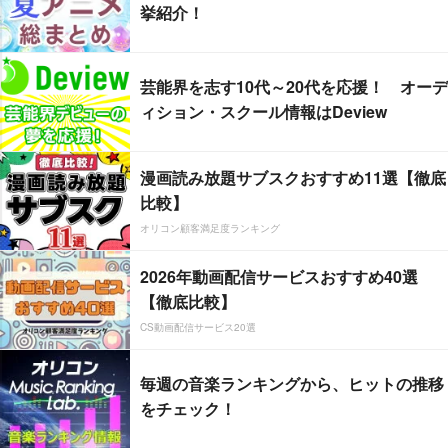
挙紹介！
芸能界を志す10代～20代を応援！ オーデ
ィション・スクール情報はDeview
漫画読み放題サブスクおすすめ11選【徹底
比較】
オリコン顧客満足度ランキング
2026年動画配信サービスおすすめ40選
【徹底比較】
CS動画配信サービス20選
毎週の音楽ランキングから、ヒットの推移
をチェック！