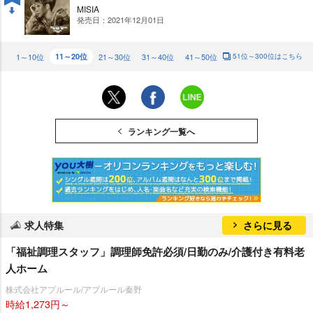
MISIA
発売日：2021年12月01日
DO
WN
1～10位
11～20位
21～30位
31～40位
41～50位
51位～300位はこちら
ランキング一覧へ
求人特集
さらに見る
「福祉調理スタッフ」調理師免許必須/日勤のみ/介護付き有料老
人ホーム
株式会社アプルール/アプルール秦野
時給1,273円～