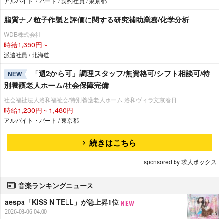
アルバイト・パート / 契約社員 / 東京都
脂質ナノ粒子作製と評価に関する研究補助業務/化学分析
WDB株式会社
時給1,350円～
派遣社員 / 北海道
「週2から可」調理スタッフ/無資格可/シフト相談可/特
NEW
別養護老人ホーム/社会保障完備
社会福祉法人洛和福祉会/特別養護老人ホーム 洛和ヴィラ文京春日
時給1,230円～1,480円
アルバイト・パート / 東京都
続きはこちら
sponsored by 求人ボックス
音楽ランキングニュース
aespa「KISS N TELL」が急上昇1位
2026-08-06 04:00