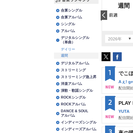
週間
音楽ランキング
合算シングル
合算アルバム
前日
シングル
アルバム
デジタルシングル
2026年
（単曲）
デイリー
週間
デジタルアルバム
ストリーミング
1
でこ
ストリーミング急上昇
Aぇ! g
洋楽アルバム
配信開始
演歌・歌謡シングル
NE
ROCKシングル
2
PLA
W
ROCKアルバム
DANCE & SOUL
YUTA
アルバム
配信開始
インディーズシングル
NE
インディーズアルバム
3
夜の