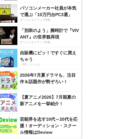
パソコンメーカー社員が本気
で選ぶ「10万円台PC3選」
オリコンタイアップ特集
「別班のよう」腕時計で『VIV
ANT』の世界観再現
オリコンタイアップ特集
自販機にピッ！ですぐに買え
ちゃう
（PR）ジハンピ
2026年7月夏ドラマも、注目
作＆話題作が勢ぞろい！
【夏アニメ2026】7月期夏の
新アニメを一挙紹介！
芸能界を志す10代～20代を応
援！オーディション・スクー
ル情報はDeview