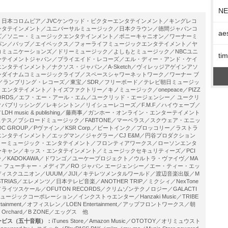
N
：
日本コロムビア／JVCケンウッド・ビクターエンタテインメント／キングレコ
ンタテインメント／ユニバーサルミュージック／日本クラウン／徳間ジャパンコ
ae
ズ／ソニー・ミュージックエンタテインメント／ポニーキャニオン／ワーナーミ
パン／バップ／エイベックス／フォーライフミュージックエンタテイメント／ヤ
コミュニケーションズ／ドリーミュージック／よしもとミュージック／NBCユニ
t
ーテイメントジャパン／プライエイド・レコーズ／エル・ディー・アンド・ケイ
ンタテインメント／ナクソス・ジャパン／A-Sketch／ヴィレッジアゲインアソ
ンダイナムコミュージックライブ／スペースシャワーネットワーク／ワーナー ブ
／ランブリング・レコーズ／東宝／SDR／フリーボード／テレビ朝日ミュージッ
エンタテイメント／トイズファクトリー／キノミュージック／onepeace／PIZZ
 RECORDS／エフ・エー・アール・エム／ユークリッド・エージェンシー／ ユークリ
パブリッシング／レキシントン／リイシューレコーズ／F.M.F／ハイウェーブ／
DH music & publishing／藤商事／ガンホー・オンライン・エンターテイメント
l／ホステス／ブシロードミュージック／FABTONE／マーベラス／スクウェア・エニッ
K DC GROUP／Pヴァイン／KSR Corp.／ビートインク／ブロッコリー／ラストラ
ンタテインメント／エッグマン／ジャグラー／CJ E&M／円谷プロダクション
ンコーミュージック・エンタテイメント／フロンティアワークス／ローソンエンタ
キャン／キッス・エンタテインメント／ミュージックセキュリティーズ／PCI
／KADOKAWA／ドワンゴ／ユーケープロジェクト／ウルトラ・ヴァイヴ／MA
ン・フューチャー・メディア／RO ジャパン エージェンシー／エー・ティー・エッ
／ディスクユニオン／UUUM／JIJI／キテレツメンタルワールド／渡辺音楽出版／M
INDUSTRIAS／エレメンツ／日本テレビ音楽／ANOTHER TRIP／ミクシィ／NexTone
イツスケール／OFUTON RECORDS／クリムゾンテクノロジー／GALACTI
ージックコーポレーション／インクストゥエンター／Hanzaki Music／TRIBE
tertainment／オフィスレン／LOEN Entertainment／アップフロントワークス／朝
Orchard／B ZONE／エッグス 他
ービス（五十音順）：
iTunes Store／Amazon Music／OTOTOY／オリミュウスト