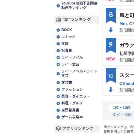
配信開始
YouTube映画予告関連
NE
動画ランキング
8
風と
W
Mrs. 
“本”ランキング
BOOK
配信開始
コミック
DO
9
文庫
ガラ
WN
写真集
初星学園
ライトノベル
配信開始
ライト文芸
NE
ライトノベル＋ライト
スタ
10
文芸
W
文芸書
Offici
ファッション
配信開始
美容・ダイエット
DO
料理・グルメ
WN
1位～10位
自己啓発書
41位～50位
ゲーム攻略本
当ランキングは、各
形態を問わず単曲で