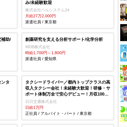
み/未経験歓迎
株式会社ベルシステム24
月給27万2,000円
派遣社員 / 東京都
補助/
創薬研究を支える分析サポート/化学分析
WDB株式会社
時給1,700円～1,800円
派遣社員 / 愛知県
センタ
タクシードライバー／都内トップクラスの高
収入タクシー会社！未経験大歓迎！研修・サ
ポート体制万全で安心デビュー！月収100万
円超も可能！
日日交通株式会社
日給1万円
正社員 / アルバイト・パート / 東京都