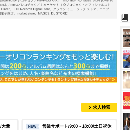
ered by レコチョク／PlayPASS PAK／miim／mu-mo／Music Store powered
usic.jp／mora／レコチョク／ミューケット（IQプロジェクトオフィシャルスト
tion Direct、LDH Records Digital Store、クラウン ミュージック ストア、ココプ
店、murket store、MAGES. DL STORE）
求人検索
/大量
営業サポート/9:00～18:00/土日祝休
NEW