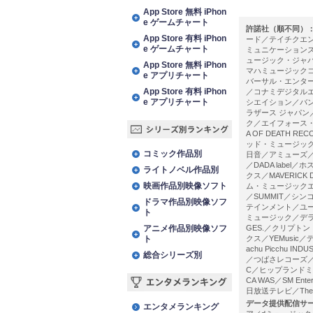
アプリランキング
App Store 無料 iPhon
e ゲームチャート
許諾社（順不同）
App Store 有料 iPhon
ード／テイチクエ
e ゲームチャート
ミュニケーション
ュージック・ジャ
App Store 無料 iPhon
マハミュージック
e アプリチャート
バーサル・エンタ
App Store 有料 iPhon
／コナミデジタルエ
e アプリチャート
シエイション／バ
ラザース ジャパン
ク／エイフォース・
A OF DEATH
シリーズ別ランキング
ッド・ミュージック
コミック作品別
日音／アミューズ／L
／DADA labe
ライトノベル作品別
クス／MAVERIC
映画作品別映像ソフト
ム・ミュージックエ
／SUMMIT／シ
ドラマ作品別映像ソフ
テインメント／ユー
ト
ミュージック／デラ
アニメ作品別映像ソフ
GES.／クリプト
ト
クス／YEMusic
achu Picchu 
総合シリーズ別
／つばさレコーズ／ラ
C／ヒップランドミュ
CA WAS／SM En
日放送テレビ／The 
エンタメランキング
データ提供配信サ
エンタメランキング