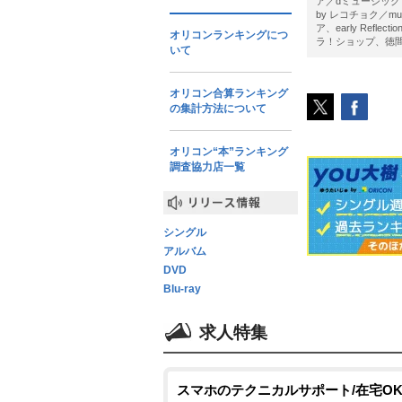
ア／dミュージック pow
by レコチョク／m
ア、early Reflec
オリコンランキングにつ
ラ！ショップ、徳間電子商
いて
オリコン合算ランキング
の集計方法について
オリコン“本”ランキング
調査協力店一覧
リリース情報
シングル
アルバム
DVD
Blu-ray
求人特集
スマホのテクニカルサポート/在宅OK