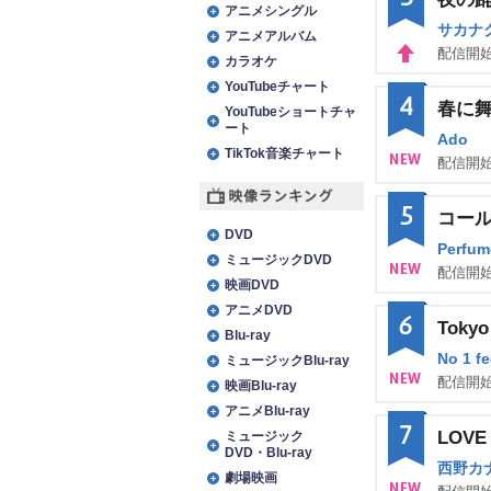
W
アニメシングル
サカナ
アニメアルバム
配信開始
カラオケ
UP
YouTubeチャート
4
春に
YouTubeショートチャ
ート
Ado
TikTok音楽チャート
配信開始
NE
5
コー
映像ランキング
W
DVD
Perfum
ミュージックDVD
配信開始
映画DVD
NE
アニメDVD
6
Tok
W
Blu-ray
No 1 fe
ミュージックBlu-ray
配信開始
映画Blu-ray
NE
アニメBlu-ray
7
LOVE 
ミュージック
W
DVD・Blu-ray
西野カ
劇場映画