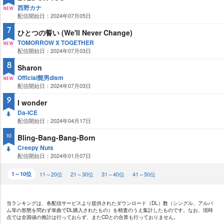
西野カナ
配信開始日：2024年07月05日
NE
W
7
ひとつの誓い (We'll Never Change)
TOMORROW X TOGETHER
配信開始日：2024年07月03日
NE
W
8
Sharon
Official髭男dism
配信開始日：2024年07月03日
NE
W
9
I wonder
Da-iCE
配信開始日：2024年04月17日
DO
WN
Bling-Bang-Bang-Born
10
Creepy Nuts
配信開始日：2024年01月07日
DO
WN
1～10位
11～20位
21～30位
31～40位
41～50位
当ランキングは、各配信サービスより提供されたダウンロード（DL）数（シングル、アルバ
ム等の形態を問わず単曲でDL購入されたもの）を精査のうえ集計したものです。なお、現時
点では全国値の推計は行っておらず、またCDとの合算も行っておりません。