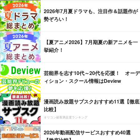
2026年7月夏ドラマも、注目作＆話題作が
勢ぞろい！
【夏アニメ2026】7月期夏の新アニメを一
挙紹介！
芸能界を志す10代～20代を応援！ オーデ
ィション・スクール情報はDeview
漫画読み放題サブスクおすすめ11選【徹底
比較】
オリコン顧客満足度ランキング
2026年動画配信サービスおすすめ40選