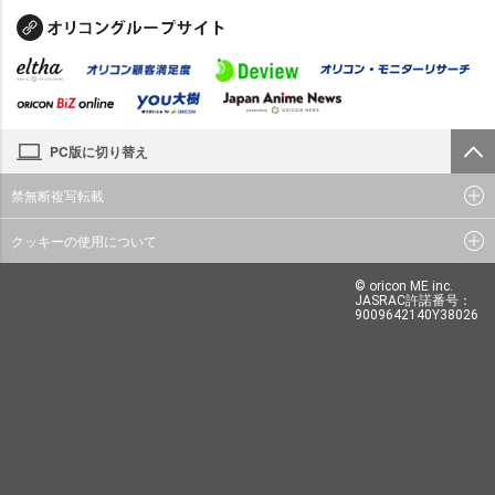
PC版に切り替え
禁無断複写転載
クッキーの使用について
© oricon ME inc.
JASRAC許諾番号：
9009642140Y38026