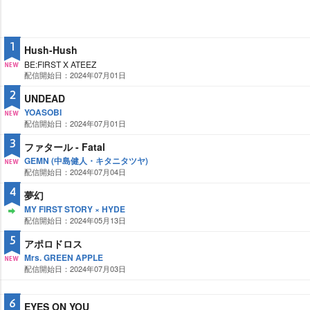
1
Hush-Hush
BE:FIRST X ATEEZ
配信開始日：2024年07月01日
NE
W
2
UNDEAD
YOASOBI
配信開始日：2024年07月01日
NE
W
3
ファタール - Fatal
GEMN (中島健人・キタニタツヤ)
配信開始日：2024年07月04日
NE
W
4
夢幻
MY FIRST STORY × HYDE
配信開始日：2024年05月13日
ST
AY
5
アポロドロス
Mrs. GREEN APPLE
配信開始日：2024年07月03日
NE
W
6
EYES ON YOU