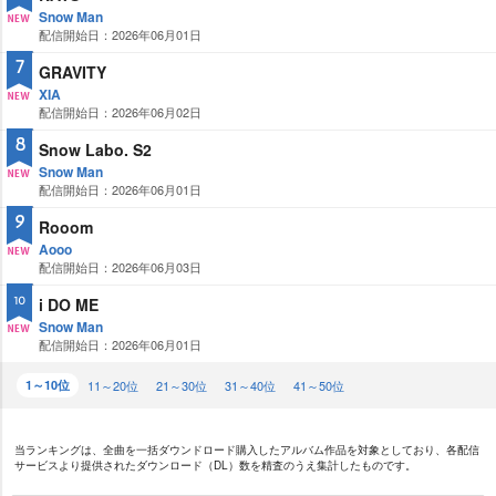
Snow Man
配信開始日：2026年06月01日
NE
W
7
GRAVITY
XIA
配信開始日：2026年06月02日
NE
W
8
Snow Labo. S2
Snow Man
配信開始日：2026年06月01日
NE
W
9
Rooom
Aooo
配信開始日：2026年06月03日
NE
W
i DO ME
10
Snow Man
配信開始日：2026年06月01日
NE
W
1～10位
11～20位
21～30位
31～40位
41～50位
当ランキングは、全曲を一括ダウンドロード購入したアルバム作品を対象としており、各配信
サービスより提供されたダウンロード（DL）数を精査のうえ集計したものです。