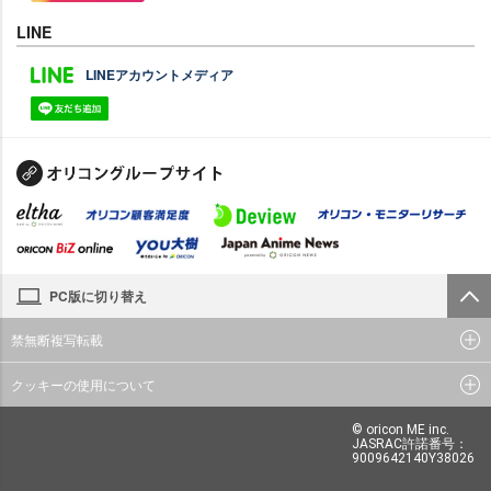
LINE
LINEアカウントメディア
PC版に切り替え
禁無断複写転載
クッキーの使用について
© oricon ME inc.
JASRAC許諾番号：
9009642140Y38026