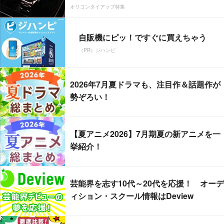
オリコンタイアップ特集
自販機にピッ！ですぐに買えちゃう
（PR）ジハンピ
2026年7月夏ドラマも、注目作＆話題作が
勢ぞろい！
【夏アニメ2026】7月期夏の新アニメを一
挙紹介！
芸能界を志す10代～20代を応援！ オーデ
ィション・スクール情報はDeview