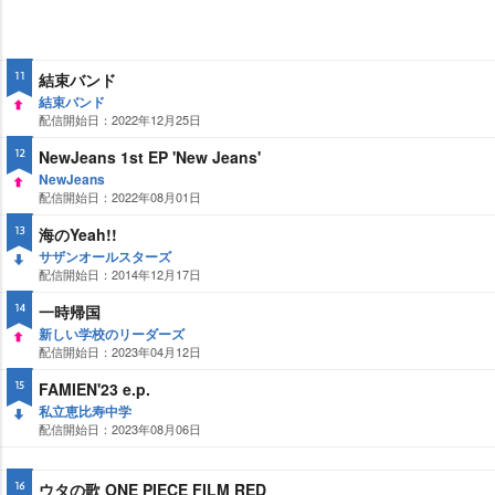
結束バンド
11
結束バンド
配信開始日：2022年12月25日
UP
NewJeans 1st EP 'New Jeans'
12
NewJeans
配信開始日：2022年08月01日
UP
海のYeah!!
13
サザンオールスターズ
配信開始日：2014年12月17日
DO
WN
一時帰国
14
新しい学校のリーダーズ
配信開始日：2023年04月12日
UP
FAMIEN'23 e.p.
15
私立恵比寿中学
配信開始日：2023年08月06日
DO
WN
ウタの歌 ONE PIECE FILM RED
16