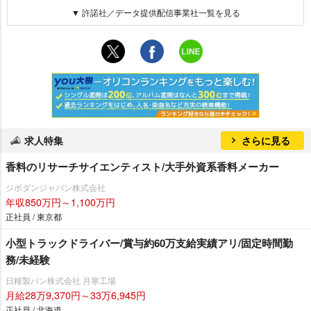
▼ 許諾社／データ提供配信事業社一覧を見る
求人特集
さらに見る
香料のリサーチサイエンティスト/大手外資系香料メーカー
ジボダンジャパン株式会社
年収850万円～1,100万円
正社員 / 東京都
小型トラックドライバー/賞与約60万支給実績アリ/固定時間勤
務/未経験
日糧製パン株式会社 月寒工場
月給28万9,370円～33万6,945円
正社員 / 北海道