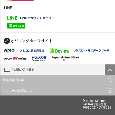
LINE
LINEアカウントメディア
PC版に切り替え
禁無断複写転載
クッキーの使用について
© oricon ME inc.
JASRAC許諾番号：
9009642140Y38026