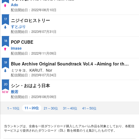
Ado
配信開始日：2022年08月10日
UP
ニジイロヒストリー
17
すとぷり
配信開始日：2023年07月31日
DO
WN
POP CUBE
18
imase
配信開始日：2022年11月09日
UP
Blue Archive Original Soundtrack Vol.4 ~Aiming for the ideal freedom~
19
ミツキヨ、KARUT、Nor
配信開始日：2023年07月24日
DO
WN
シン・おはよう日本
20
般若
配信開始日：2023年08月09日
NE
W
1～10位
11～20位
21～30位
31～40位
41～50位
当ランキングは、全曲を一括ダウンドロード購入したアルバム作品を対象としており、各配信
サービスより提供されたダウンロード（DL）数を精査のうえ集計したものです。