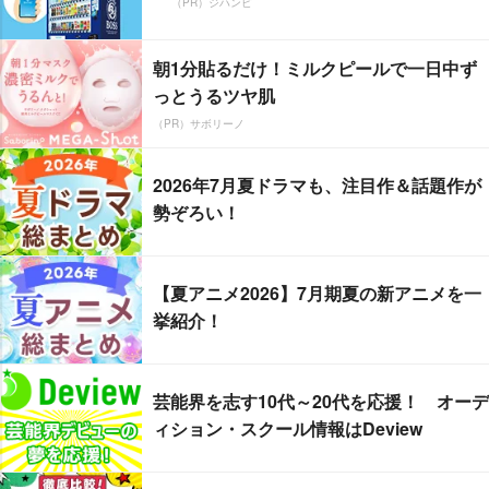
（PR）ジハンピ
朝1分貼るだけ！ミルクピールで一日中ず
っとうるツヤ肌
（PR）サボリーノ
2026年7月夏ドラマも、注目作＆話題作が
勢ぞろい！
【夏アニメ2026】7月期夏の新アニメを一
挙紹介！
芸能界を志す10代～20代を応援！ オーデ
ィション・スクール情報はDeview