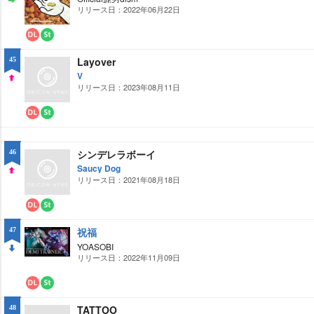
ー
ミ
リリース日：2022年06月22日
ST
ド
ン
グ
AY
ダ
ス
ウ
ト
Layover
45
ン
リ
ロ
ー
V
ー
ミ
リリース日：2023年08月11日
UP
ド
ン
グ
ダ
ス
ウ
ト
ン
リ
ロ
ー
シンデレラボーイ
46
ー
ミ
Saucy Dog
ド
ン
グ
リリース日：2021年08月18日
UP
ダ
ス
ウ
ト
祝福
47
ン
リ
ロ
ー
YOASOBI
ー
ミ
リリース日：2022年11月09日
DO
ド
ン
グ
WN
ダ
ス
ウ
ト
TATTOO
48
ン
リ