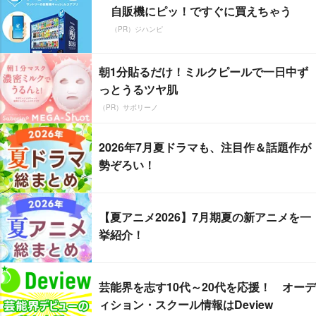
自販機にピッ！ですぐに買えちゃう
（PR）ジハンピ
朝1分貼るだけ！ミルクピールで一日中ず
っとうるツヤ肌
（PR）サボリーノ
2026年7月夏ドラマも、注目作＆話題作が
勢ぞろい！
【夏アニメ2026】7月期夏の新アニメを一
挙紹介！
芸能界を志す10代～20代を応援！ オーデ
ィション・スクール情報はDeview