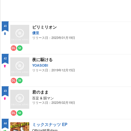
ビリミリオン
41
優里
リリース日：2023年01月19日
DO
WN
ダ
ス
ウ
ト
夜に駆ける
42
ン
リ
ロ
ー
YOASOBI
ー
ミ
リリース日：2019年12月15日
UP
ド
ン
グ
ダ
ス
ウ
ト
君のまま
43
ン
リ
ロ
ー
百足 & 韻マン
ー
ミ
リリース日：2023年02月19日
UP
ド
ン
グ
ダ
ス
ウ
ト
ミックスナッツ EP
44
ン
リ
ロ
ー
Official髭男dism