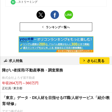
…ストリーミング
ランキング一覧へ
求人特集
さらに見る
障がい者採用/不動産事務・調査業務
株式会社よろず屋不動産
年収264万円～360万円
正社員 / 東京都
「東京」データ・DX人材を目指せるIT職/人材サービス「紹介/教
育/研修」
アデコ株式会社