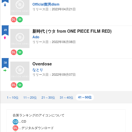
ロ
ー
Official髭男dism
ー
ミ
リリース日：2023年04月21日
DO
ド
ン
グ
WN
ダ
ス
ウ
ト
新時代 (ウタ from ONE PIECE FILM RED)
49
ン
リ
ロ
ー
Ado
ー
ミ
リリース日：2022年06月08日
UP
ド
ン
グ
ダ
ス
ウ
ト
Overdose
50
ン
リ
ロ
ー
なとり
ー
ミ
リリース日：2022年09月07日
ST
ド
ン
グ
AY
ダ
ス
ウ
ト
1～10位
ン
リ
11～20位
21～30位
31～40位
41～50位
ロ
ー
ー
ミ
ド
ン
グ
合算ランキングのアイコンについて
…CD
…デジタルダウンロード