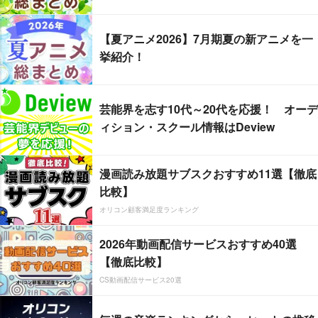
【夏アニメ2026】7月期夏の新アニメを一
挙紹介！
芸能界を志す10代～20代を応援！ オーデ
ィション・スクール情報はDeview
漫画読み放題サブスクおすすめ11選【徹底
比較】
オリコン顧客満足度ランキング
2026年動画配信サービスおすすめ40選
【徹底比較】
CS動画配信サービス20選