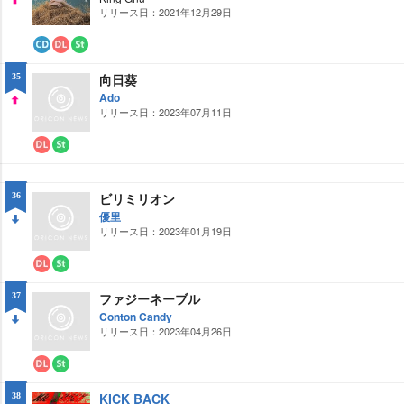
ー
ミ
リリース日：2021年12月29日
UP
ド
ン
グ
CD
ダ
ス
ウ
ト
向日葵
35
ン
リ
ロ
ー
Ado
ー
ミ
リリース日：2023年07月11日
UP
ド
ン
グ
ダ
ス
ウ
ト
ン
リ
ロ
ー
ビリミリオン
36
ー
ミ
優里
ド
ン
グ
リリース日：2023年01月19日
DO
WN
ダ
ス
ウ
ト
ファジーネーブル
37
ン
リ
ロ
ー
Conton Candy
ー
ミ
リリース日：2023年04月26日
DO
ド
ン
グ
WN
ダ
ス
ウ
ト
KICK BACK
38
ン
リ