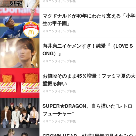
オリコンタイアップ特集
マクドナルドが40年にわたり支える「小学
生の甲子園」
オリコンタイアップ特集
向井康二イケメンすぎ！純愛『（LOVE S
ONG）』
オリコンタイアップ特集
お値段そのまま45％増量！ファミマ夏の大
盤振る舞い
オリコンタイアップ特集
SUPER★DRAGON、自ら描いた”レトロ
フューチャー”
オリコンタイアップ特集
CROWN HEAD、結成1周年で見えた”バン