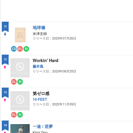
地球儀
31
米津玄師
リリース日：2023年07月26日
DO
WN
CD
ダ
ス
ウ
ト
Workin' Hard
32
ン
リ
ロ
ー
藤井風
ー
ミ
リリース日：2023年08月25日
UP
ド
ン
グ
ダ
ス
ウ
ト
第ゼロ感
33
ン
リ
ロ
ー
10-FEET
ー
ミ
リリース日：2022年11月09日
UP
ド
ン
グ
ダ
ス
ウ
ト
一途 / 逆夢
34
ン
リ
ロ
ー
King Gnu