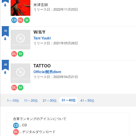
ロ
ー
米津玄師
ー
ミ
リリース日：2022年11月23日
DO
ド
ン
グ
WN
CD
ダ
ス
ウ
ト
W/X/Y
39
ン
リ
ロ
ー
Tani Yuuki
ー
ミ
リリース日：2021年05月26日
DO
ド
ン
グ
WN
ダ
ス
ウ
ト
TATTOO
40
ン
リ
ロ
ー
Official髭男dism
ー
ミ
リリース日：2023年04月21日
DO
ド
ン
グ
WN
ダ
ス
ウ
ト
1～10位
ン
リ
11～20位
21～30位
31～40位
41～50位
ロ
ー
ー
ミ
ド
ン
グ
合算ランキングのアイコンについて
…CD
…デジタルダウンロード