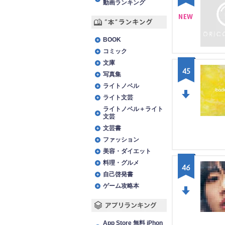
動画ランキング
NE
“本”ランキング
BOOK
W
コミック
文庫
45
写真集
ライトノベル
ライト文芸
DO
ライトノベル＋ライト
文芸
WN
文芸書
ファッション
美容・ダイエット
料理・グルメ
46
自己啓発書
ゲーム攻略本
DO
アプリランキング
WN
App Store 無料 iPhon