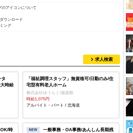
グのアイコンについて
ダウンロード
ミング
求人検索
ータ
「福祉調理スタッフ」無資格可/日勤のみ/住
最大時給
宅型有料老人ホーム
株式会社ゆうらく/遊楽館
時給1,075円
アルバイト・パート / 北海道
OK/時
一般事務・OA事務/あんしん長期残
NEW