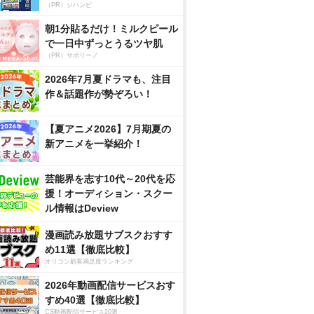
（PR）ジハンピ
朝1分貼るだけ！ミルクピール
で一日中ずっとうるツヤ肌
（PR）サボリーノ
2026年7月夏ドラマも、注目
作＆話題作が勢ぞろい！
【夏アニメ2026】7月期夏の
新アニメを一挙紹介！
芸能界を志す10代～20代を応
援！オーディション・スクー
ル情報はDeview
漫画読み放題サブスクおすす
め11選【徹底比較】
オリコン顧客満足度ランキング
2026年動画配信サービスおす
すめ40選【徹底比較】
CS動画配信サービス20選