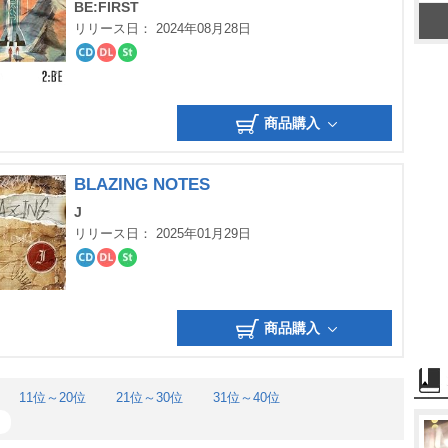
BE:FIRST
リリース日： 2024年08月28日
CD
ダ
ス
ウ
ト
ン
リ
ロ
ー
商品購入
ー
ミ
ド
ン
グ
BLAZING NOTES
J
リリース日： 2025年01月29日
CD
ダ
ス
ウ
ト
ン
リ
ロ
ー
商品購入
ー
ミ
ド
ン
グ
11位～20位
21位～30位
31位～40位