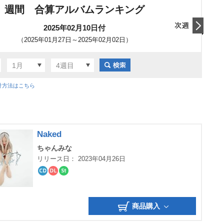
週間 合算アルバムランキング
2025年02月10日付
（2025年01月27日～2025年02月02日）
翌日
1月
4週目
計方法はこちら
Naked
ちゃんみな
リリース日： 2023年04月26日
CD
ダ
ス
ウ
ト
ン
リ
ロ
ー
商品購入
ー
ミ
ド
ン
グ