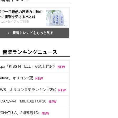
葉で一目瞭然の浸透力！味の
いに衝撃を受ける水とは
リコンタイアップ特集
新着トレンドをもっと見る
spa「KISS N TELL」が急上昇1位
imelesz、オリコン2冠
EWS、オリコン音楽ランキング2冠
iDANがV4 M!LK3曲TOP10
ECHATU-A、2週連続1位