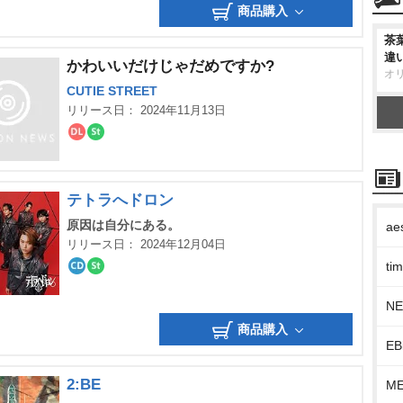
商品購入
ロ
ー
ー
ミ
ド
ン
茶
グ
違
かわいいだけじゃだめですか?
オ
CUTIE STREET
リリース日： 2024年11月13日
ダ
ス
ウ
ト
ン
リ
ロ
ー
ー
ミ
テトラへドロン
ド
ン
グ
原因は自分にある。
ae
リリース日： 2024年12月04日
t
CD
ス
ト
リ
N
ー
商品購入
ミ
ン
EB
グ
2:BE
M