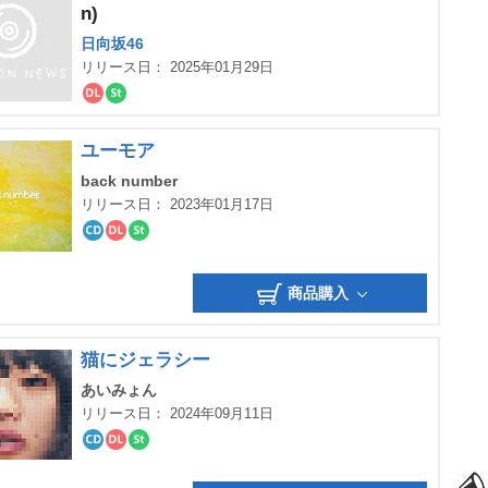
n)
日向坂46
リリース日： 2025年01月29日
ダ
ス
ウ
ト
ン
リ
ユーモア
ロ
ー
ー
ミ
back number
ド
ン
グ
リリース日： 2023年01月17日
CD
ダ
ス
ウ
ト
ン
リ
商品購入
ロ
ー
ー
ミ
ド
ン
グ
猫にジェラシー
あいみょん
リリース日： 2024年09月11日
CD
ダ
ス
ウ
ト
ン
リ