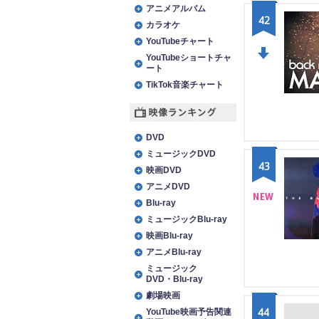
アニメアルバム
42
カラオケ
YouTubeチャート
YouTubeショートチャ
ート
DO
TikTok音楽チャート
WN
映像ランキング
DVD
ミュージックDVD
43
映画DVD
アニメDVD
Blu-ray
NE
ミュージックBlu-ray
映画Blu-ray
W
アニメBlu-ray
ミュージック
DVD・Blu-ray
劇場映画
44
YouTube映画予告関連