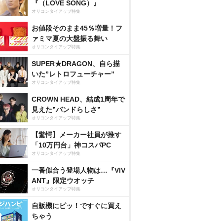
『（LOVE SONG）』
オリコンタイアップ特集
お値段そのまま45％増量！フ
ァミマ夏の大盤振る舞い
オリコンタイアップ特集
SUPER★DRAGON、自ら描
いた”レトロフューチャー”
オリコンタイアップ特集
CROWN HEAD、結成1周年で
見えた”バンドらしさ”
オリコンタイアップ特集
【驚愕】メーカー社員が推す
「10万円台」神コスパPC
オリコンタイアップ特集
一番似合う登場人物は…『VIV
ANT』限定ウオッチ
オリコンタイアップ特集
自販機にピッ！ですぐに買え
ちゃう