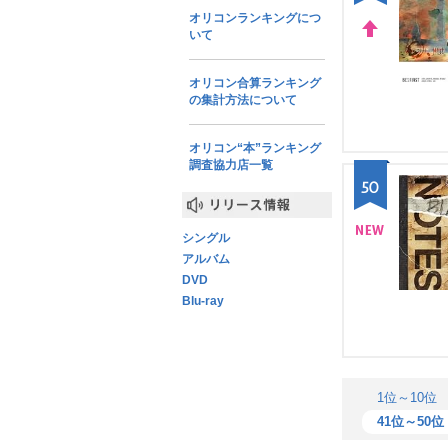
オリコンランキングにつ
いて
UP
オリコン合算ランキング
の集計方法について
オリコン“本”ランキング
調査協力店一覧
50
リリース情報
シングル
NE
アルバム
DVD
W
Blu-ray
1位～10位
41位～50位