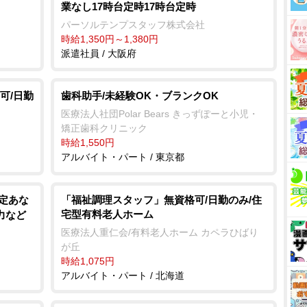
業なし17時台定時17時台定時
パーソルテンプスタッフ株式会社
時給1,350円～1,380円
派遣社員 / 大阪府
可/日勤
歯科助手/未経験OK・ブランクOK
医療法人社団Polar Bears きっずぽーと小児・
矯正歯科クリニック
時給1,550円
アルバイト・パート / 東京都
安定あな
「福祉調理スタッフ」無資格可/日勤のみ/住
宅型有料老人ホーム
力など
医療法人重仁会/有料老人ホーム カペラひばり
が丘
時給1,075円
アルバイト・パート / 北海道