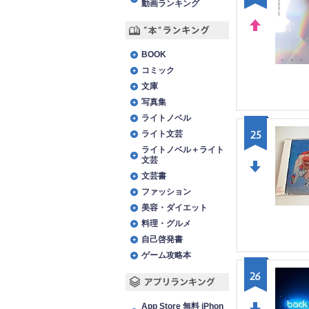
動画ランキング
UP
“本”ランキング
BOOK
コミック
文庫
写真集
ライトノベル
25
ライト文芸
ライトノベル＋ライト
文芸
文芸書
DO
ファッション
WN
美容・ダイエット
料理・グルメ
自己啓発書
ゲーム攻略本
26
アプリランキング
App Store 無料 iPhon