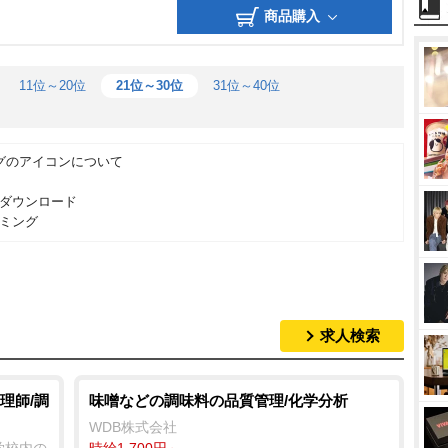
ロ
ー
商品購入
ー
ミ
ド
ン
グ
11位～20位
21位～30位
31位～40位
グのアイコンについて
ダウンロード
ミング
求人検索
理師/調
味噌などの調味料の品質管理/化学分析
WDB株式会社
時給1,700円～