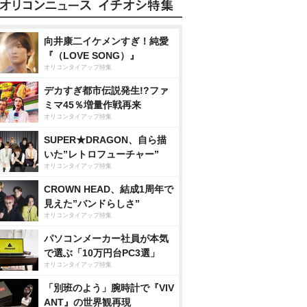
向井康二イケメンすぎ！純愛
『（LOVE SONG）』
オリコンタイアップ特集
デカすぎ都市伝説発生!?ファ
ミマ45％増量作戦再来
オリコンタイアップ特集
SUPER★DRAGON、自ら描
いた”レトロフューチャー”
オリコンタイアップ特集
CROWN HEAD、結成1周年で
見えた”バンドらしさ”
オリコンタイアップ特集
パソコンメーカー社員が本気
で選ぶ「10万円台PC3選」
オリコンタイアップ特集
「別班のよう」腕時計で『VIV
ANT』の世界観再現