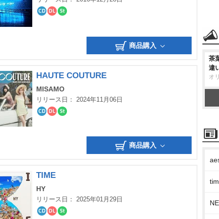
CD
ダ
ス
ウ
ト
ン
リ
ロ
ー
商品購入
ー
ミ
ド
ン
茶
グ
違
HAUTE COUTURE
オ
MISAMO
リリース日： 2024年11月06日
CD
ダ
ス
ウ
ト
ン
リ
ロ
ー
商品購入
ー
ミ
ド
ン
ae
グ
TIME
t
HY
リリース日： 2025年01月29日
N
CD
ダ
ス