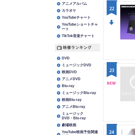
アニメアルバム
22
カラオケ
YouTubeチャート
YouTubeショートチャ
ート
DO
TikTok音楽チャート
WN
映像ランキング
DVD
ミュージックDVD
23
映画DVD
アニメDVD
Blu-ray
NE
ミュージックBlu-ray
映画Blu-ray
W
アニメBlu-ray
ミュージック
DVD・Blu-ray
劇場映画
24
YouTube映画予告関連