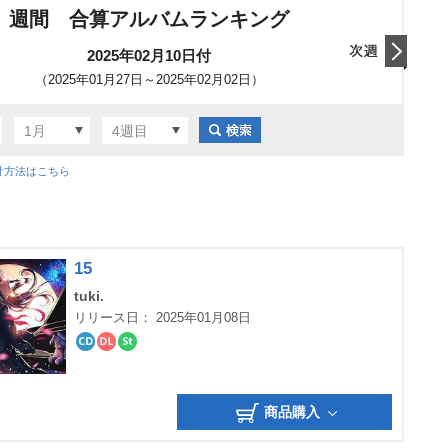
週間 合算アルバムランキング
2025年02月10日付
（2025年01月27日～2025年02月02日）
翌日
1月
4週目
計方法はこちら
15
tuki.
リリース日： 2025年01月08日
CD
ダ
ス
ウ
ト
ン
リ
ロ
ー
商品購入
ー
ミ
ド
ン
グ