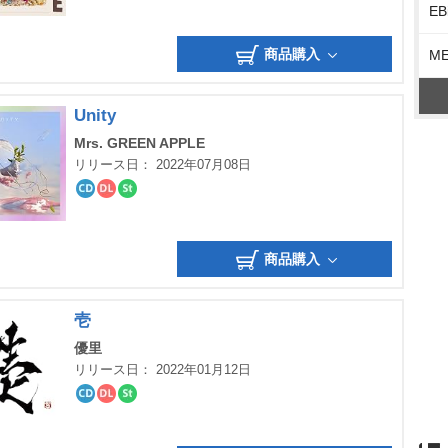
EB
ウ
ト
ン
リ
ロ
ー
商品購入
M
ー
ミ
ド
ン
グ
Unity
Mrs. GREEN APPLE
リリース日： 2022年07月08日
CD
ダ
ス
ウ
ト
ン
リ
ロ
ー
商品購入
ー
ミ
ド
ン
グ
壱
優里
リリース日： 2022年01月12日
CD
ダ
ス
ウ
ト
ン
リ