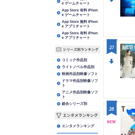
e ゲームチャート
DO
App Store 有料 iPhon
e ゲームチャート
WN
App Store 無料 iPhon
e アプリチャート
App Store 有料 iPhon
e アプリチャート
27
シリーズ別ランキング
コミック作品別
ライトノベル作品別
DO
映画作品別映像ソフト
WN
ドラマ作品別映像ソフ
ト
アニメ作品別映像ソフ
ト
総合シリーズ別
28
エンタメランキング
エンタメランキング
NE