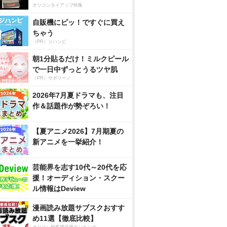
オリコンタイアップ特集
自販機にピッ！ですぐに買え
ちゃう
（PR）ジハンピ
朝1分貼るだけ！ミルクピール
で一日中ずっとうるツヤ肌
（PR）サボリーノ
2026年7月夏ドラマも、注目
作＆話題作が勢ぞろい！
【夏アニメ2026】7月期夏の
新アニメを一挙紹介！
芸能界を志す10代～20代を応
援！オーディション・スクー
ル情報はDeview
漫画読み放題サブスクおすす
め11選【徹底比較】