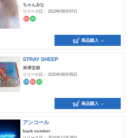
ちゃんみな
リリース日： 2019年08月07日
ダ
ス
ウ
ト
ン
リ
ロ
ー
商品購入
ー
ミ
ド
ン
グ
STRAY SHEEP
米津玄師
リリース日： 2020年08月05日
CD
ダ
ス
ウ
ト
ン
リ
ロ
ー
商品購入
ー
ミ
ド
ン
グ
アンコール
back number
リリース日： 2016年12月28日