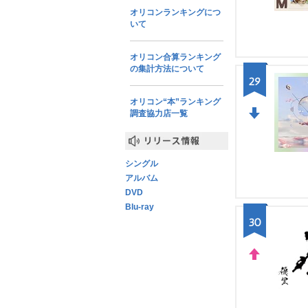
W
オリコンランキングにつ
いて
オリコン合算ランキング
の集計方法について
29
オリコン“本”ランキング
調査協力店一覧
DO
WN
リリース情報
シングル
アルバム
DVD
Blu-ray
30
UP