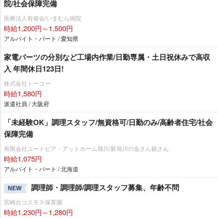
院/社会保障完備
医療法人有俊会/いまむら病院
時給1,200円～1,500円
アルバイト・パート / 愛知県
家電パーツの分別など工場内作業/日勤専属・土日祝休みで高収
入 年間休日123日!
株式会社トーコー
時給1,580円
派遣社員 / 大阪府
「未経験OK」調理スタッフ/無資格可/日勤のみ/高齢者住宅/社会
保障完備
有限会社ユートピア・アットホーム旭川/新旭川の金さん銀さん
時給1,075円
アルバイト・パート / 北海道
調理師・調理師/調理スタッフ募集、年齢不問
NEW
宮崎台コスモス保育園
時給1,230円～1,280円