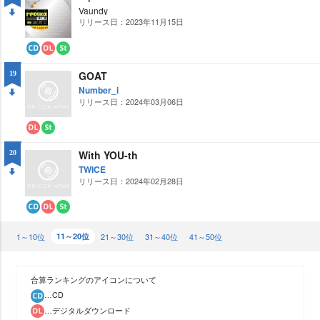
Vaundy
リリース日：2023年11月15日
DO
WN
CD
ダ
ス
ウ
ト
GOAT
19
ン
リ
ロ
ー
Number_i
ー
ミ
リリース日：2024年03月06日
DO
ド
ン
グ
WN
ダ
ス
ウ
ト
With YOU-th
20
ン
リ
ロ
ー
TWICE
ー
ミ
リリース日：2024年02月28日
DO
ド
ン
グ
WN
CD
ダ
ス
ウ
ト
1～10位
ン
リ
11～20位
21～30位
31～40位
41～50位
ロ
ー
ー
ミ
ド
ン
グ
合算ランキングのアイコンについて
…CD
…デジタルダウンロード