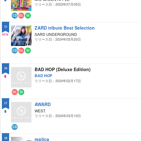
ー
ミ
リリース日：2023年07月05日
DO
ド
ン
グ
WN
CD
ダ
ス
ウ
ト
ZARD tribute Best Selection
15
ン
リ
ロ
ー
SARD UNDERGROUND
ー
ミ
リリース日：2024年03月20日
NE
ド
ン
グ
W
CD
ダ
ス
ウ
ト
ン
リ
ロ
ー
BAD HOP (Deluxe Edition)
16
ー
ミ
BAD HOP
ド
ン
グ
リリース日：2024年02月17日
UP
ダ
ス
ウ
ト
AWARD
17
ン
リ
ロ
ー
WEST.
ー
ミ
リリース日：2024年03月13日
DO
ド
ン
グ
WN
CD
replica
18