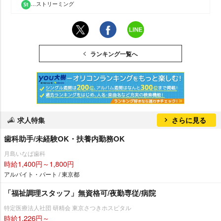
…ストリーミング
ランキング一覧へ
求人特集
さらに見る
歯科助手/未経験OK・扶養内勤務OK
月島いなば歯科
時給1,400円～1,800円
アルバイト・パート / 東京都
「福祉調理スタッフ」無資格可/夜勤専従/病院
特定医療法人社団 研精会 東京さつきホスピタル
時給1,226円～