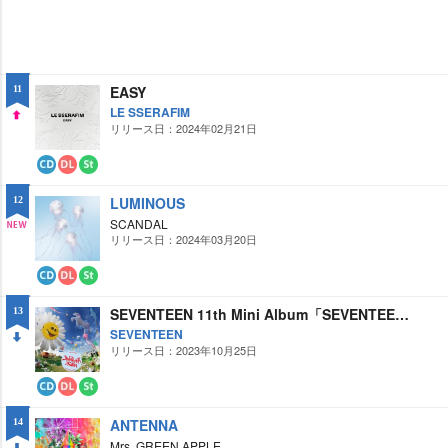
EASY
11
LE SSERAFIM
リリース日：2024年02月21日
UP
CD
ダ
ス
ウ
ト
LUMINOUS
12
ン
リ
ロ
ー
SCANDAL
ー
ミ
リリース日：2024年03月20日
NE
ド
ン
グ
W
CD
ダ
ス
ウ
ト
SEVENTEEN 11th Mini Album「SEVENTEENTH HEAVEN」
13
ン
リ
ロ
ー
SEVENTEEN
ー
ミ
リリース日：2023年10月25日
DO
ド
ン
グ
WN
CD
ダ
ス
ウ
ト
ANTENNA
14
ン
リ
ロ
ー
Mrs. GREEN APPLE