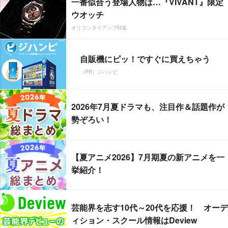
一番似合う登場人物は…『VIVANT』限定
ウオッチ
オリコンタイアップ特集
自販機にピッ！ですぐに買えちゃう
（PR）ジハンピ
2026年7月夏ドラマも、注目作＆話題作が
勢ぞろい！
【夏アニメ2026】7月期夏の新アニメを一
挙紹介！
芸能界を志す10代～20代を応援！ オーデ
ィション・スクール情報はDeview