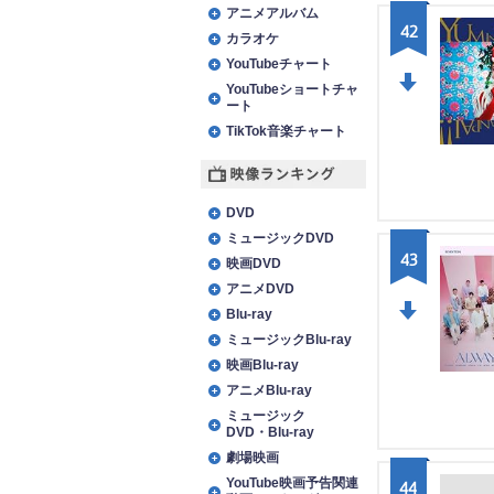
アニメアルバム
42
カラオケ
YouTubeチャート
YouTubeショートチャ
ート
DO
TikTok音楽チャート
WN
映像ランキング
DVD
ミュージックDVD
43
映画DVD
アニメDVD
Blu-ray
DO
ミュージックBlu-ray
映画Blu-ray
WN
アニメBlu-ray
ミュージック
DVD・Blu-ray
劇場映画
YouTube映画予告関連
44