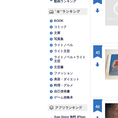
動画ランキング
“本”ランキング
DO
BOOK
WN
コミック
文庫
写真集
ライトノベル
ライト文芸
45
ライトノベル＋ライト
文芸
文芸書
DO
ファッション
WN
美容・ダイエット
料理・グルメ
自己啓発書
ゲーム攻略本
46
アプリランキング
App Store 無料 iPhon