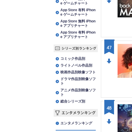
e ゲームチャート
DO
App Store 有料 iPhon
e ゲームチャート
WN
App Store 無料 iPhon
e アプリチャート
App Store 有料 iPhon
e アプリチャート
47
シリーズ別ランキング
コミック作品別
ライトノベル作品別
DO
映画作品別映像ソフト
WN
ドラマ作品別映像ソフ
ト
アニメ作品別映像ソフ
ト
総合シリーズ別
48
エンタメランキング
エンタメランキング
DO