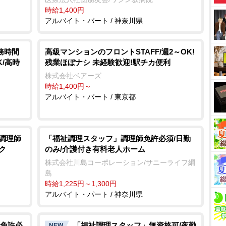
時給1,400円
アルバイト・パート / 神奈川県
務時間
高級マンションのフロントSTAFF/週2～OK!
/高時
残業ほぼナシ 未経験歓迎!駅チカ便利
株式会社ベアーズ
時給1,400円～
アルバイト・パート / 東京都
/調理師
「福祉調理スタッフ」調理師免許必須/日勤
のみ/介護付き有料老人ホーム
ク
株式会社川島コーポレーション/サニーライフ綱
島
時給1,225円～1,300円
アルバイト・パート / 神奈川県
免許必
「福祉調理スタッフ」無資格可/夜勤
NEW