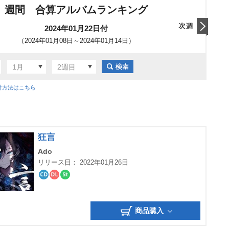
週間 合算アルバムランキング
2024年01月22日付
（2024年01月08日～2024年01月14日）
翌日
1月
2週目
計方法はこちら
狂言
Ado
リリース日： 2022年01月26日
CD
ダ
ス
ウ
ト
ン
リ
ロ
ー
商品購入
ー
ミ
ド
ン
グ