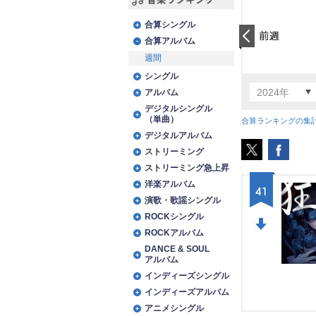
音楽ランキング
合算シングル
合算アルバム
前日
週間
シングル
2024年
アルバム
デジタルシングル
（単曲）
合算ランキングの集
デジタルアルバム
ストリーミング
ストリーミング急上昇
洋楽アルバム
41
演歌・歌謡シングル
ROCKシングル
ROCKアルバム
DO
DANCE & SOUL
アルバム
WN
インディーズシングル
インディーズアルバム
アニメシングル