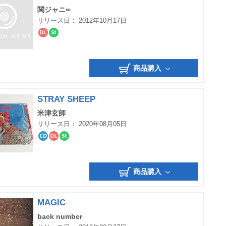
関ジャニ∞
リリース日： 2012年10月17日
ダ
ス
ウ
ト
ン
リ
ロ
ー
商品購入
ー
ミ
ド
ン
グ
STRAY SHEEP
米津玄師
リリース日： 2020年08月05日
CD
ダ
ス
ウ
ト
ン
リ
ロ
ー
商品購入
ー
ミ
ド
ン
グ
MAGIC
back number