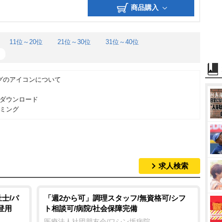
ー
ミ
商品購入
ド
ン
グ
11位～20位
21位～30位
31位～40位
グのアイコンについて
ダウンロード
ミング
求人検索
士/パ
「週2から可」調理スタッフ/無資格可/シフ
登用
ト相談可/病院/社会保障完備
医療法人社団朋友会/ワシン坂病院