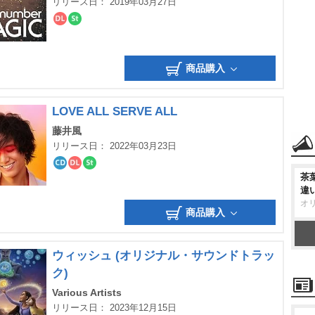
リリース日： 2019年03月27日
ダ
ス
ウ
ト
ン
リ
ロ
ー
商品購入
ー
ミ
ド
ン
グ
LOVE ALL SERVE ALL
藤井風
リリース日： 2022年03月23日
CD
ダ
ス
茶
ウ
ト
違
ン
リ
ロ
ー
オ
商品購入
ー
ミ
ド
ン
グ
ウィッシュ (オリジナル・サウンドトラッ
ク)
Various Artists
リリース日： 2023年12月15日