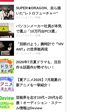
SUPER★DRAGON、自ら描
いた”レトロフューチャー”
オリコンタイアップ特集
パソコンメーカー社員が本気
で選ぶ「10万円台PC3選」
オリコンタイアップ特集
「別班のよう」腕時計で『VIV
ANT』の世界観再現
オリコンタイアップ特集
2026年7月夏ドラマも、注目
作＆話題作が勢ぞろい！
【夏アニメ2026】7月期夏の
新アニメを一挙紹介！
芸能界を志す10代～20代を応
援！オーディション・スクー
ル情報はDeview