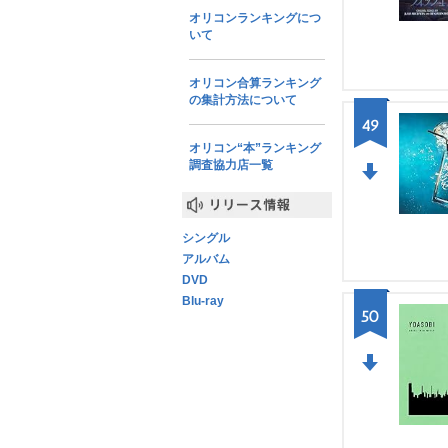
WN
オリコンランキングにつ
いて
オリコン合算ランキング
の集計方法について
49
オリコン“本”ランキング
調査協力店一覧
DO
WN
リリース情報
シングル
アルバム
DVD
Blu-ray
50
DO
WN