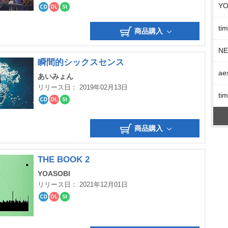
Y
CD
ダ
ス
ウ
ト
t
ン
リ
商品購入
ロ
ー
ー
ミ
N
ド
ン
グ
瞬間的シックスセンス
ae
あいみょん
リリース日： 2019年02月13日
t
CD
ダ
ス
ウ
ト
ン
リ
商品購入
ロ
ー
ー
ミ
ド
ン
グ
THE BOOK 2
YOASOBI
リリース日： 2021年12月01日
CD
ダ
ス
ウ
ト
ン
リ
ロ
ー