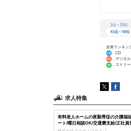
1位～10位
41位～50位
合算ランキン
…CD
…デジタル
…ストリー
求人特集
有料老人ホームの夜勤専従の介護福祉
ート/曜日相談OK/交通費支給/正社員
株式会社アクティブライフ