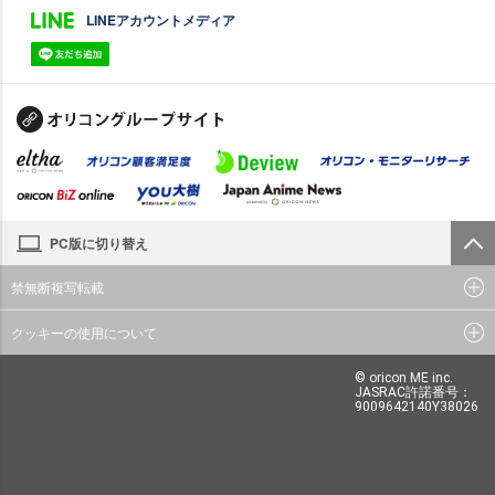
LINEアカウントメディア
PC版に切り替え
禁無断複写転載
クッキーの使用について
© oricon ME inc.
JASRAC許諾番号：
9009642140Y38026