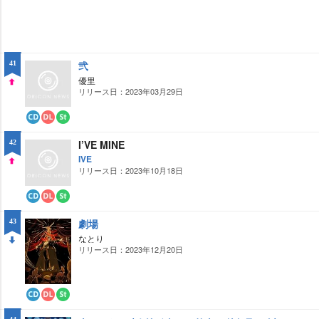
弐
41
優里
リリース日：2023年03月29日
UP
CD
ダ
ス
ウ
ト
I’VE MINE
42
ン
リ
ロ
ー
IVE
ー
ミ
リリース日：2023年10月18日
UP
ド
ン
グ
CD
ダ
ス
ウ
ト
劇場
43
ン
リ
ロ
ー
なとり
ー
ミ
リリース日：2023年12月20日
DO
ド
ン
グ
WN
CD
ダ
ス
ウ
ト