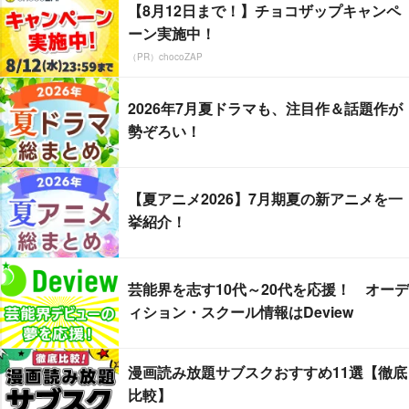
【8月12日まで！】チョコザップキャンペ
ーン実施中！
（PR）chocoZAP
2026年7月夏ドラマも、注目作＆話題作が
勢ぞろい！
【夏アニメ2026】7月期夏の新アニメを一
挙紹介！
芸能界を志す10代～20代を応援！ オーデ
ィション・スクール情報はDeview
漫画読み放題サブスクおすすめ11選【徹底
比較】