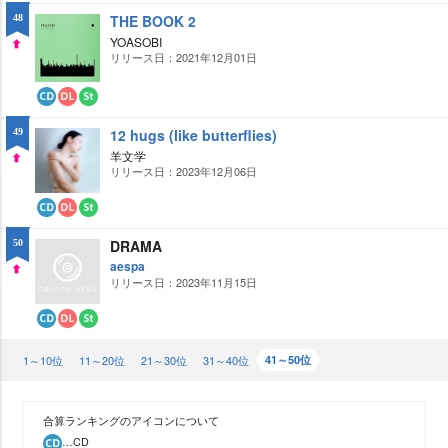
ウ
ト
THE BOOK 2
48
ン
リ
ロ
ー
YOASOBI
ー
ミ
リリース日：2021年12月01日
UP
ド
ン
グ
CD
ダ
ス
ウ
ト
12 hugs (like butterflies)
49
ン
リ
ロ
ー
羊文学
ー
ミ
リリース日：2023年12月06日
UP
ド
ン
グ
CD
ダ
ス
ウ
ト
DRAMA
50
ン
リ
ロ
ー
aespa
ー
ミ
リリース日：2023年11月15日
UP
ド
ン
グ
CD
ダ
ス
ウ
ト
1～10位
ン
リ
11～20位
21～30位
31～40位
41～50位
ロ
ー
ー
ミ
ド
ン
グ
合算ランキングのアイコンについて
…CD