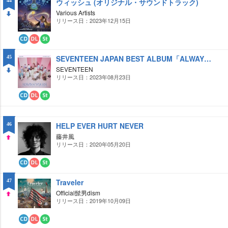
ウィッシュ (オリジナル・サウンドトラック)
44
ン
リ
ロ
ー
Various Artists
ー
ミ
リリース日：2023年12月15日
DO
ド
ン
グ
WN
CD
ダ
ス
ウ
ト
SEVENTEEN JAPAN BEST ALBUM「ALWAYS YOURS」
45
ン
リ
ロ
ー
SEVENTEEN
ー
ミ
リリース日：2023年08月23日
DO
ド
ン
グ
WN
CD
ダ
ス
ウ
ト
ン
リ
ロ
ー
HELP EVER HURT NEVER
46
ー
ミ
藤井風
ド
ン
グ
リリース日：2020年05月20日
UP
CD
ダ
ス
ウ
ト
Traveler
47
ン
リ
ロ
ー
Official髭男dism
ー
ミ
リリース日：2019年10月09日
UP
ド
ン
グ
CD
ダ
ス