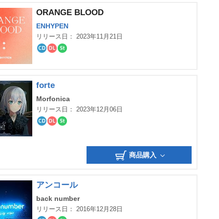
ORANGE BLOOD
ENHYPEN
リリース日： 2023年11月21日
CD
ダ
ス
ウ
ト
ン
リ
ロ
ー
ー
ミ
forte
ド
ン
グ
Morfonica
リリース日： 2023年12月06日
CD
ダ
ス
ウ
ト
ン
リ
ロ
ー
商品購入
ー
ミ
ド
ン
グ
アンコール
back number
リリース日： 2016年12月28日