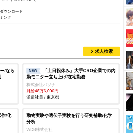
ダウンロード
ミング
求人検索
ー/なら
「土日祝休み」大手CRO企業での内
NEW
付
勤モニター立ち上げ/在宅勤務
株式会社パソナ
月給48万6,000円
派遣社員 / 東京都
作/化
動物実験や遺伝子実験を行う研究補助/化学
分析
WDB株式会社