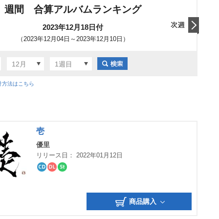
週間 合算アルバムランキング
2023年12月18日付
（2023年12月04日～2023年12月10日）
翌日
12月
1週目
計方法はこちら
壱
優里
リリース日： 2022年01月12日
CD
ダ
ス
ウ
ト
ン
リ
ロ
ー
商品購入
ー
ミ
ド
ン
グ