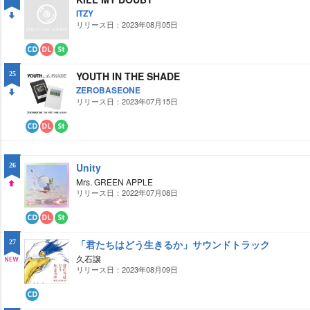
ン
リ
ロ
ー
ITZY
ー
ミ
リリース日：2023年08月05日
DO
ド
ン
グ
WN
CD
ダ
ス
ウ
ト
YOUTH IN THE SHADE
25
ン
リ
ロ
ー
ZEROBASEONE
ー
ミ
リリース日：2023年07月15日
DO
ド
ン
グ
WN
CD
ダ
ス
ウ
ト
ン
リ
ロ
ー
Unity
26
ー
ミ
Mrs. GREEN APPLE
ド
ン
グ
リリース日：2022年07月08日
UP
CD
ダ
ス
ウ
ト
「君たちはどう生きるか」サウンドトラック
27
ン
リ
ロ
ー
久石譲
ー
ミ
リリース日：2023年08月09日
NE
ド
ン
グ
W
CD