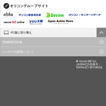
PC版に切り替え
禁無断複写転載
クッキーの使用について
© oricon ME inc.
JASRAC許諾番号：
9009642140Y38026