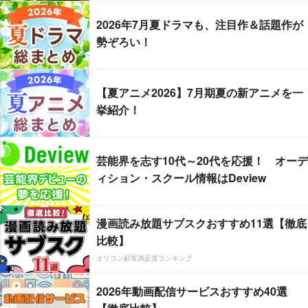
2026年7月夏ドラマも、注目作＆話題作が
勢ぞろい！
【夏アニメ2026】7月期夏の新アニメを一
挙紹介！
芸能界を志す10代～20代を応援！ オーデ
ィション・スクール情報はDeview
漫画読み放題サブスクおすすめ11選【徹底
比較】
オリコン顧客満足度ランキング
2026年動画配信サービスおすすめ40選