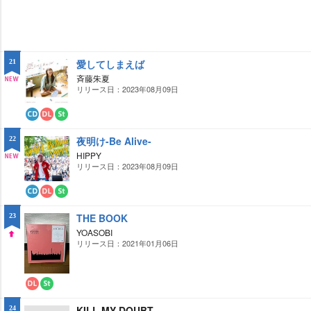
愛してしまえば
21
斉藤朱夏
リリース日：2023年08月09日
NE
W
CD
ダ
ス
ウ
ト
夜明け-Be Alive-
22
ン
リ
ロ
ー
HIPPY
ー
ミ
リリース日：2023年08月09日
NE
ド
ン
グ
W
CD
ダ
ス
ウ
ト
THE BOOK
23
ン
リ
ロ
ー
YOASOBI
ー
ミ
リリース日：2021年01月06日
UP
ド
ン
グ
ダ
ス
ウ
ト
KILL MY DOUBT
24