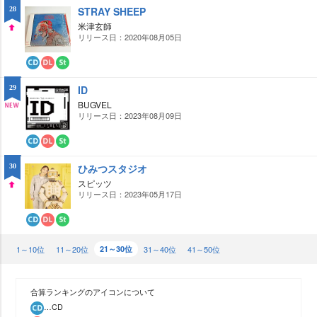
STRAY SHEEP
28
米津玄師
リリース日：2020年08月05日
UP
CD
ダ
ス
ウ
ト
ID
29
ン
リ
ロ
ー
BUGVEL
ー
ミ
リリース日：2023年08月09日
NE
ド
ン
グ
W
CD
ダ
ス
ウ
ト
ひみつスタジオ
30
ン
リ
ロ
ー
スピッツ
ー
ミ
リリース日：2023年05月17日
UP
ド
ン
グ
CD
ダ
ス
ウ
ト
1～10位
ン
リ
11～20位
21～30位
31～40位
41～50位
ロ
ー
ー
ミ
ド
ン
グ
合算ランキングのアイコンについて
…CD