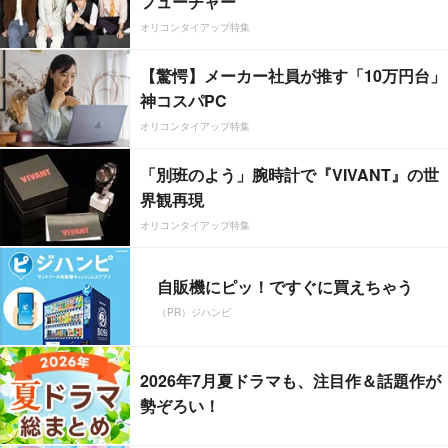
フューチャー”
オリコンタイアップ特集
【驚愕】メーカー社員が推す「10万円台」
神コスパPC
オリコンタイアップ特集
「別班のよう」腕時計で『VIVANT』の世
界観再現
オリコンタイアップ特集
自販機にピッ！ですぐに買えちゃう
（PR）ジハンピ
2026年7月夏ドラマも、注目作＆話題作が
勢ぞろい！