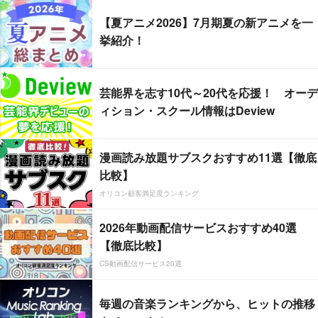
【夏アニメ2026】7月期夏の新アニメを一
挙紹介！
芸能界を志す10代～20代を応援！ オーデ
ィション・スクール情報はDeview
漫画読み放題サブスクおすすめ11選【徹底
比較】
オリコン顧客満足度ランキング
2026年動画配信サービスおすすめ40選
【徹底比較】
CS動画配信サービス20選
毎週の音楽ランキングから、ヒットの推移