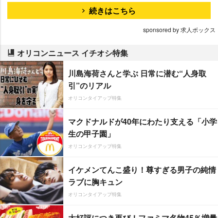
続きはこちら
sponsored by 求人ボックス
オリコンニュース イチオシ特集
川島海荷さんと学ぶ 日常に潜む“人身取
引”のリアル
オリコンタイアップ特集
マクドナルドが40年にわたり支える「小学
生の甲子園」
オリコンタイアップ特集
イケメンてんこ盛り！尊すぎる男子の純情
ラブに胸キュン
オリコンタイアップ特集
大好評につき再び！ファミマ名物45％増量