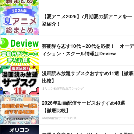
【夏アニメ2026】7月期夏の新アニメを一
挙紹介！
芸能界を志す10代～20代を応援！ オーデ
ィション・スクール情報はDeview
漫画読み放題サブスクおすすめ11選【徹底
比較】
オリコン顧客満足度ランキング
2026年動画配信サービスおすすめ40選
【徹底比較】
CS動画配信サービス20選