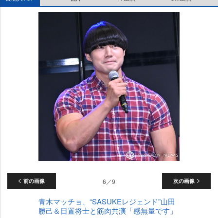
前の画像
6／9
次の画像
青木マッチョ、“SASUKEレジェンド”山田
勝己＆日置将士と筋肉共演「感無量です」