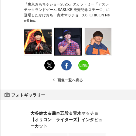
『東京おもちゃショー2025』タカラトミー「アスレ
チックランドゲーム SASUKE 発売記念ステージ」に
登場したかけおち・青木マッチョ （C）ORICON Ne
wS inc.
画像一覧へ戻る
フォトギャラリー
大谷健太＆磯本五段＆青木マッチョ
【オリコン ライターズ】インタビュ
ーカット