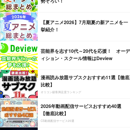
勢ぞろい！
【夏アニメ2026】7月期夏の新アニメを一
挙紹介！
芸能界を志す10代～20代を応援！ オーデ
ィション・スクール情報はDeview
漫画読み放題サブスクおすすめ11選【徹底
比較】
オリコン顧客満足度ランキング
2026年動画配信サービスおすすめ40選
【徹底比較】
CS動画配信サービス20選