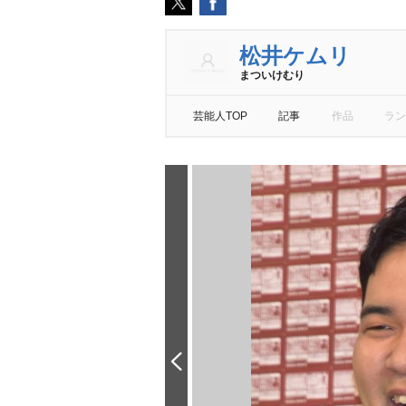
松井ケムリ
まついけむり
芸能人TOP
記事
作品
ラン