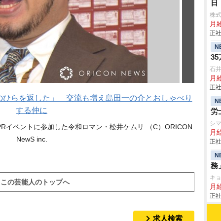
日
株
月
正社
N
3
石
月給
正社
手のひらを返した」 交流も増え島田一の介とおしゃべり
N
する仲に
労
シ
Rイベントに参加した令和ロマン・松井ケムリ （C）ORICON
月
NewS inc.
正社
N
務
キ
この芸能人のトップへ
月
正社
求人検索