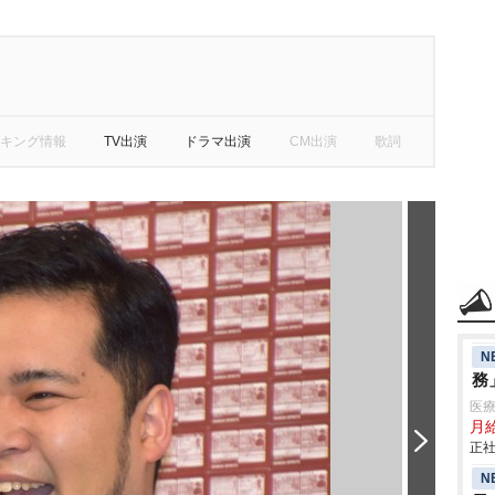
キング情報
TV出演
ドラマ出演
CM出演
歌詞
N
務
医
月
正社
N