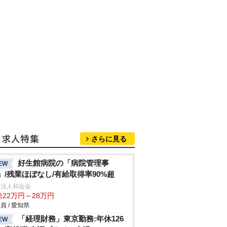
さらに見る
好生館病院の「病院管理事
EW
」/残業ほぼなし/有給取得率90%超
療法人和合会
給22万円～28万円
員 / 愛知県
「経理財務」東京勤務:年休126
EW