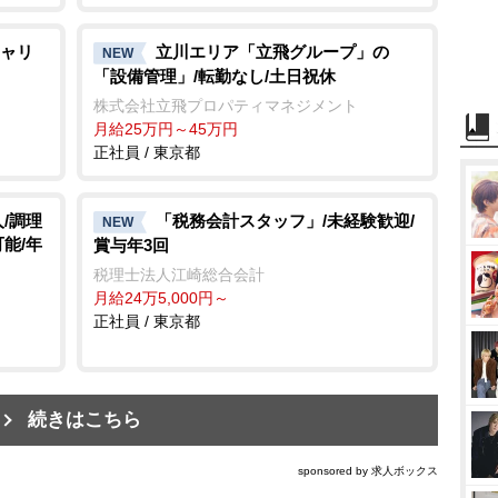
ャリ
立川エリア「立飛グループ」の
NEW
「設備管理」/転勤なし/土日祝休
株式会社立飛プロパティマネジメント
月給25万円～45万円
正社員 / 東京都
/調理
「税務会計スタッフ」/未経験歓迎/
NEW
能/年
賞与年3回
税理士法人江崎総合会計
月給24万5,000円～
正社員 / 東京都
続きはこちら
sponsored by 求人ボックス