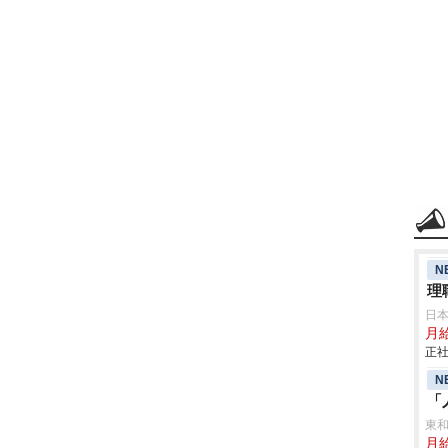
N
理
日
月給
正社
N
「
東
月