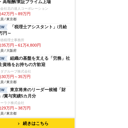
・高報酬/東証プライム上場
式会社北の達人コーポレーション
給42万円～89万円
員 / 東京都
「税理士アシスタント」/月給
EW
5万円～
井徳税理士事務所
35万円～61万4,800円
員 / 大阪府
組織の基盤を支える「労務」社
EW
士資格をお持ちの方歓迎
マダグループ株式会社
給30万円～35万円
員 / 東京都
東京将来のリーダー候補「財
EW
」/賞与実績5カ月分
ョーラク株式会社
給29万円～38万円
員 / 東京都
続きはこちら