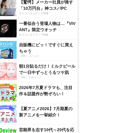
【驚愕】メーカー社員が推す
「10万円台」神コスパPC
オリコンタイアップ特集
一番似合う登場人物は…『VIV
ANT』限定ウオッチ
オリコンタイアップ特集
自販機にピッ！ですぐに買え
ちゃう
（PR）ジハンピ
朝1分貼るだけ！ミルクピール
で一日中ずっとうるツヤ肌
（PR）サボリーノ
2026年7月夏ドラマも、注目
作＆話題作が勢ぞろい！
【夏アニメ2026】7月期夏の
新アニメを一挙紹介！
芸能界を志す10代～20代を応