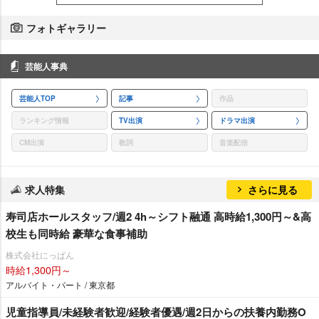
フォトギャラリー
芸能人事典
芸能人TOP
記事
作品
ランキング情報
TV出演
ドラマ出演
CM出演
歌詞
音楽配信
求人特集
さらに見る
寿司店ホールスタッフ/週2 4h～シフト融通 高時給1,300円～&高
校生も同時給 豪華な食事補助
株式会社にっぱん
時給1,300円～
アルバイト・パート / 東京都
児童指導員/未経験者歓迎/経験者優遇/週2日からの扶養内勤務O