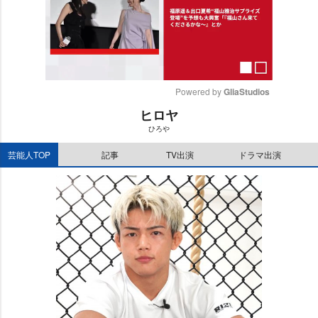
Powered by 
GliaStudios
ヒロヤ
M
ひろ
u
t
芸能人TOP
記事
TV出演
ドラマ出演
e