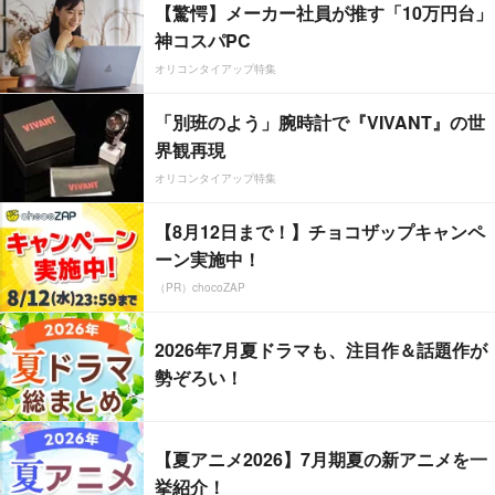
【驚愕】メーカー社員が推す「10万円台」
神コスパPC
オリコンタイアップ特集
「別班のよう」腕時計で『VIVANT』の世
界観再現
オリコンタイアップ特集
【8月12日まで！】チョコザップキャンペ
ーン実施中！
（PR）chocoZAP
2026年7月夏ドラマも、注目作＆話題作が
勢ぞろい！
【夏アニメ2026】7月期夏の新アニメを一
挙紹介！