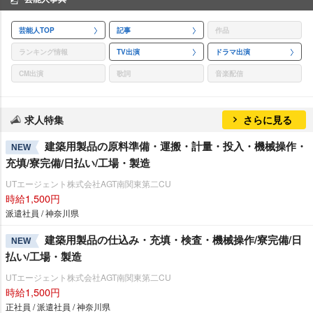
芸能人TOP
記事
作品
ランキング情報
TV出演
ドラマ出演
CM出演
歌詞
音楽配信
求人特集
さらに見る
建築用製品の原料準備・運搬・計量・投入・機械操作・
NEW
充填/寮完備/日払い/工場・製造
UTエージェント株式会社AGT南関東第二CU
時給1,500円
派遣社員 / 神奈川県
建築用製品の仕込み・充填・検査・機械操作/寮完備/日
NEW
払い/工場・製造
UTエージェント株式会社AGT南関東第二CU
時給1,500円
正社員 / 派遣社員 / 神奈川県