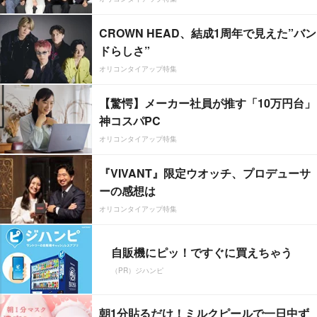
CROWN HEAD、結成1周年で見えた”バン
ドらしさ”
オリコンタイアップ特集
【驚愕】メーカー社員が推す「10万円台」
神コスパPC
オリコンタイアップ特集
『VIVANT』限定ウオッチ、プロデューサ
ーの感想は
オリコンタイアップ特集
自販機にピッ！ですぐに買えちゃう
（PR）ジハンピ
朝1分貼るだけ！ミルクピールで一日中ず