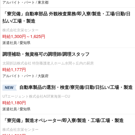
アルバイト・パート / 東京都
「寮完備」自動車部品 外観検査業務/即入寮/製造・工場/日勤/日
払い/工場・製造
株式会社京栄センター
時給1,300円～1,625円
派遣社員 / 愛知県
調理補助・無資格可の調理師/調理スタッフ
太閤折詰株式会社 特別養護老人ホーム水間ヶ丘内の厨房
時給1,177円
アルバイト・パート / 大阪府
自動車製品の選別・検査/寮完備/日勤/日払い/工場・製造
NEW
UTエージェント株式会社AGT東海第一CU
時給1,180円
派遣社員 / 愛知県
「寮完備」製造オペレーター/即入寮/製造・工場/工場・製造
株式会社京栄センター