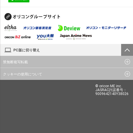
PC版に切り替え
禁無断複写転載
クッキーの使用について
© oricon ME inc.
JASRAC許諾番号：
9009642140Y38026