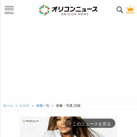
ホーム
ヒロヤ
画像一覧
画像・写真 詳細
このニュースを見る
arrow_forward_ios