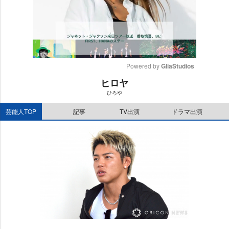
Powered by 
GliaStudios
ヒロヤ
M
ひろ
u
t
芸能人TOP
記事
TV出演
ドラマ出演
e