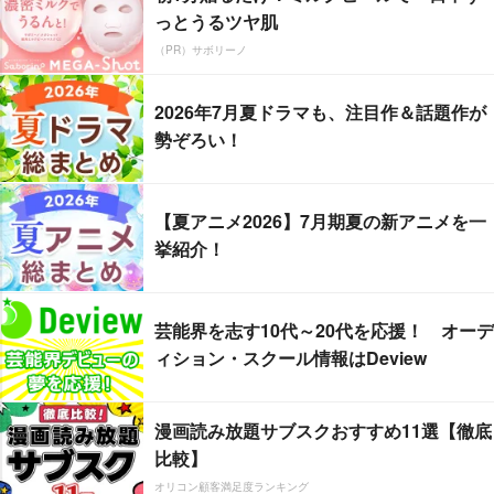
っとうるツヤ肌
（PR）サボリーノ
2026年7月夏ドラマも、注目作＆話題作が
勢ぞろい！
【夏アニメ2026】7月期夏の新アニメを一
挙紹介！
芸能界を志す10代～20代を応援！ オーデ
ィション・スクール情報はDeview
漫画読み放題サブスクおすすめ11選【徹底
比較】
オリコン顧客満足度ランキング