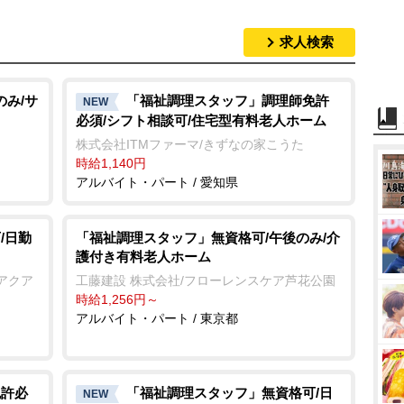
求人検索
のみ/サ
「福祉調理スタッフ」調理師免許
NEW
必須/シフト相談可/住宅型有料老人ホーム
株式会社ITMファーマ/きずなの家こうた
時給1,140円
アルバイト・パート / 愛知県
/日勤
「福祉調理スタッフ」無資格可/午後のみ/介
護付き有料老人ホーム
アクア
工藤建設 株式会社/フローレンスケア芦花公園
時給1,256円～
アルバイト・パート / 東京都
免許必
「福祉調理スタッフ」無資格可/日
NEW