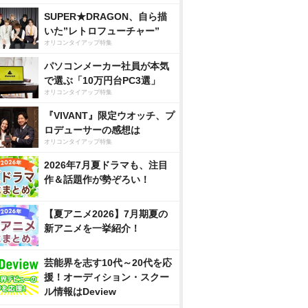
SUPER★DRAGON、自ら描
いた”レトロフューチャー”
オリコンタイアップ特集
パソコンメーカー社員が本気
で選ぶ「10万円台PC3選」
オリコンタイアップ特集
『VIVANT』限定ウオッチ、プ
ロデューサーの感想は
オリコンタイアップ特集
2026年7月夏ドラマも、注目
作＆話題作が勢ぞろい！
【夏アニメ2026】7月期夏の
新アニメを一挙紹介！
芸能界を志す10代～20代を応
援！オーディション・スクー
ル情報はDeview