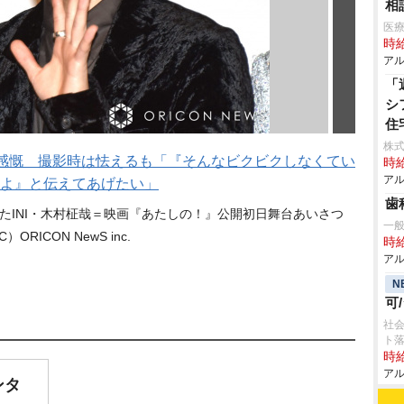
相
医療
時給
アル
「
シ
住
株式
に感慨 撮影時は怯えるも「『そんなビクビクしなくてい
時給
アル
よ』と伝えてあげたい」
歯
たINI・木村柾哉＝映画『あたしの！』公開初日舞台あいさつ
一般
C）ORICON NewS inc.
時給
アル
N
可
社会
ト
時給
アル
ンタ