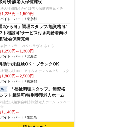
談可/介護老人保健施設
法人社団自靖会/介護老人保健施設 めぐみ
1,226円～1,500円
バイト・パート / 東京都
週2から可」調理スタッフ/無資格可/
フト相談可/サービス付き高齢者向け
宅/社会保障完備
会社フジライフ/ベル ラヴィ るくる
1,250円～1,300円
バイト・パート / 北海道
科助手/未経験OK・ブランクOK
社団法人Lucas アイムス デンタルクリニック
1,800円～2,500円
バイト・パート / 東京都
「福祉調理スタッフ」無資格
EW
/シフト相談可/特別養護老人ホーム
福祉法人清洞会/特別養護老人ホーム レスペー
落合
1,140円～
バイト・パート / 愛知県