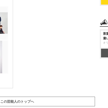
茶
違
オ
この芸能人のトップへ