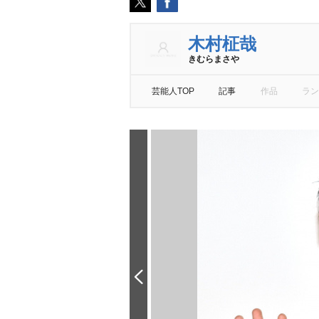
木村柾哉
きむらまさ
芸能人TOP
記事
作品
ラン