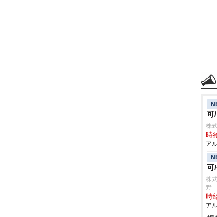
N
可
株式
時給
アル
N
可
株式
野
時給
アル