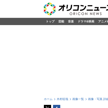
トップ
芸能
音楽
ドラマ&映画
アニメ
ホーム
木村柾哉
画像一覧
画像・写真 詳