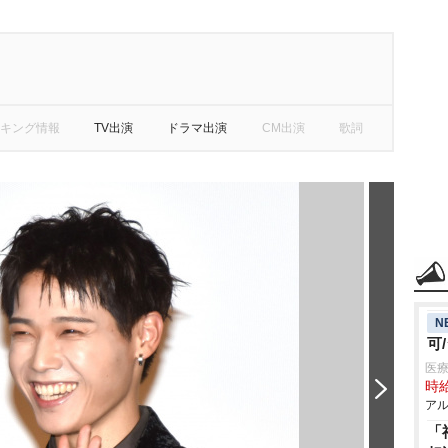
キング情報
TV出演
ドラマ出演
CM出演
歌詞
N
可
医療
時給
アル
「