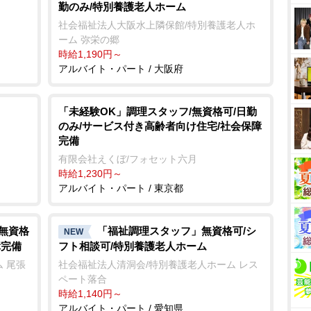
勤のみ/特別養護老人ホーム
社会福祉法人大阪水上隣保館/特別養護老人ホ
ーム 弥栄の郷
時給1,190円～
アルバイト・パート / 大阪府
「未経験OK」調理スタッフ/無資格可/日勤
のみ/サービス付き高齢者向け住宅/社会保障
完備
有限会社えくぼ/フォセット六月
時給1,230円～
アルバイト・パート / 東京都
/無資格
「福祉調理スタッフ」無資格可/シ
NEW
障完備
フト相談可/特別養護老人ホーム
 尾張
社会福祉法人清洞会/特別養護老人ホーム レス
ペート落合
時給1,140円～
アルバイト・パート / 愛知県