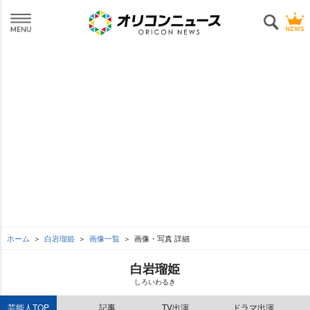
ホーム
白岩瑠姫
画像一覧
画像・写真 詳細
白岩瑠姫
しろいわるき
芸能人TOP
記事
TV出演
ドラマ出演