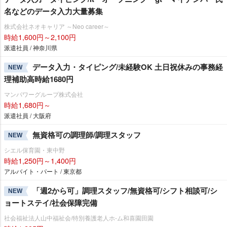
名などのデータ入力大量募集
株式会社ネオキャリア ～Neo career～
時給1,600円～2,100円
派遣社員 / 神奈川県
データ入力・タイピング/未経験OK 土日祝休みの事務経
NEW
理補助高時給1680円
マンパワーグループ株式会社
時給1,680円～
派遣社員 / 大阪府
無資格可の調理師/調理スタッフ
NEW
シエル保育園・東中野
時給1,250円～1,400円
アルバイト・パート / 東京都
「週2から可」調理スタッフ/無資格可/シフト相談可/シ
NEW
ョートステイ/社会保障完備
社会福祉法人山中福祉会/特別養護老人ホ-ム和喜園田園