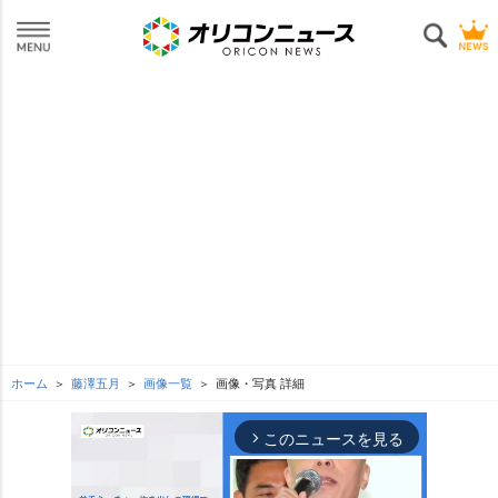
ホーム
藤澤五月
画像一覧
画像・写真 詳細
このニュースを見る
arrow_forward_ios