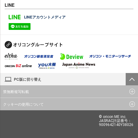
LINE
LINEアカウントメディア
PC版に切り替え
禁無断複写転載
クッキーの使用について
© oricon ME inc.
JASRAC許諾番号：
9009642140Y38026