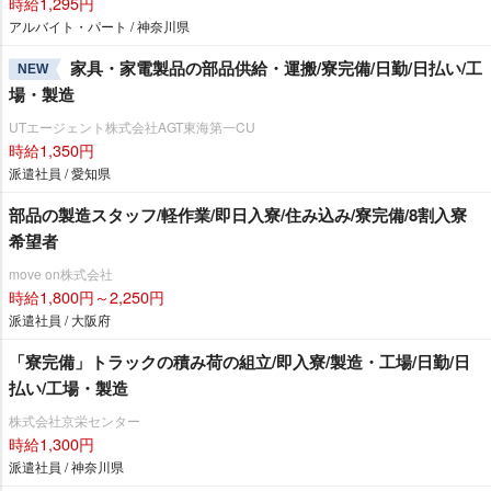
時給1,295円
アルバイト・パート / 神奈川県
家具・家電製品の部品供給・運搬/寮完備/日勤/日払い/工
NEW
場・製造
UTエージェント株式会社AGT東海第一CU
時給1,350円
派遣社員 / 愛知県
部品の製造スタッフ/軽作業/即日入寮/住み込み/寮完備/8割入寮
希望者
move on株式会社
時給1,800円～2,250円
派遣社員 / 大阪府
「寮完備」トラックの積み荷の組立/即入寮/製造・工場/日勤/日
払い/工場・製造
株式会社京栄センター
時給1,300円
派遣社員 / 神奈川県