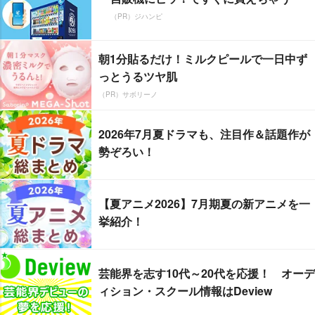
（PR）ジハンピ
朝1分貼るだけ！ミルクピールで一日中ず
っとうるツヤ肌
（PR）サボリーノ
2026年7月夏ドラマも、注目作＆話題作が
勢ぞろい！
【夏アニメ2026】7月期夏の新アニメを一
挙紹介！
芸能界を志す10代～20代を応援！ オーデ
ィション・スクール情報はDeview