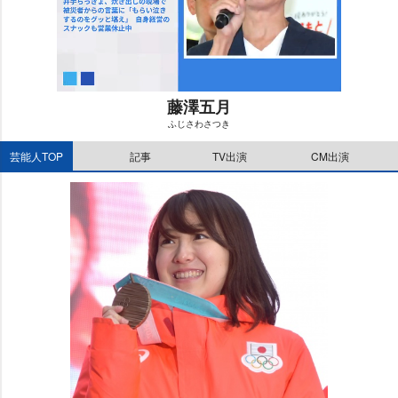
藤澤五月
ふじさわさつき
M
芸能人TOP
記事
TV出演
CM出演
u
t
e