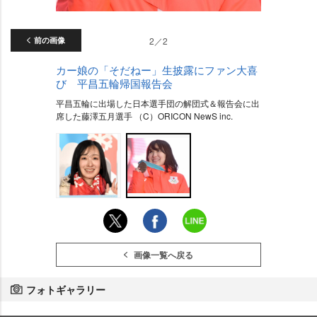
前の画像
2／2
カー娘の「そだねー」生披露にファン大喜
び 平昌五輪帰国報告会
平昌五輪に出場した日本選手団の解団式＆報告会に出
席した藤澤五月選手 （C）ORICON NewS inc.
画像一覧へ戻る
フォトギャラリー