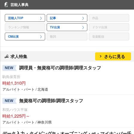
芸能人事典
芸能人TOP
記事
作品
ランキング情報
TV出演
ドラマ出演
CM出演
歌詞
音楽配信
求人特集
さらに見る
調理員・無資格可の調理師/調理スタッフ
NEW
駒鳥保育所
時給1,310円
アルバイト・パート / 北海道
無資格可の調理師/調理スタッフ
NEW
和気ハウス平塚
時給1,225円～
アルバイト・パート / 神奈川県
データ入力・タイピング/lt・オープニング・gt・マイナンバー氏