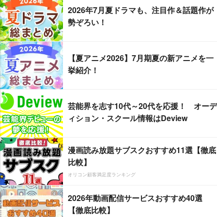
2026年7月夏ドラマも、注目作＆話題作が
勢ぞろい！
【夏アニメ2026】7月期夏の新アニメを一
挙紹介！
芸能界を志す10代～20代を応援！ オーデ
ィション・スクール情報はDeview
漫画読み放題サブスクおすすめ11選【徹底
比較】
オリコン顧客満足度ランキング
2026年動画配信サービスおすすめ40選
【徹底比較】