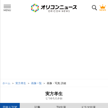
ホーム
実方孝生
画像一覧
画像・写真 詳細
実方孝生
じつかたたかお
芸能人TOP
記事
TV出演
ドラマ出演