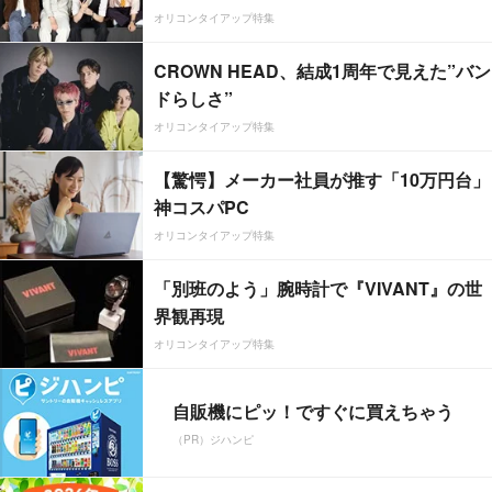
オリコンタイアップ特集
CROWN HEAD、結成1周年で見えた”バン
ドらしさ”
オリコンタイアップ特集
【驚愕】メーカー社員が推す「10万円台」
神コスパPC
オリコンタイアップ特集
「別班のよう」腕時計で『VIVANT』の世
界観再現
オリコンタイアップ特集
自販機にピッ！ですぐに買えちゃう
（PR）ジハンピ