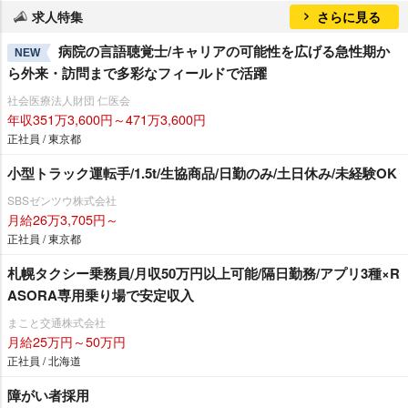
求人特集
さらに見る
病院の言語聴覚士/キャリアの可能性を広げる急性期か
NEW
ら外来・訪問まで多彩なフィールドで活躍
社会医療法人財団 仁医会
年収351万3,600円～471万3,600円
正社員 / 東京都
小型トラック運転手/1.5t/生協商品/日勤のみ/土日休み/未経験OK
SBSゼンツウ株式会社
月給26万3,705円～
正社員 / 東京都
札幌タクシー乗務員/月収50万円以上可能/隔日勤務/アプリ3種×R
ASORA専用乗り場で安定収入
まこと交通株式会社
月給25万円～50万円
正社員 / 北海道
障がい者採用