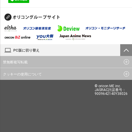
PC版に切り替え
禁無断複写転載
クッキーの使用について
© oricon ME inc.
JASRAC許諾番号：
9009642140Y38026