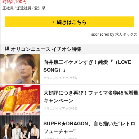
時給2,100円
正社員 / 派遣社員 / 愛知県
続きはこちら
sponsored by 求人ボックス
オリコンニュース イチオシ特集
向井康二イケメンすぎ！純愛『（LOVE
SONG）』
オリコンタイアップ特集
大好評につき再び！ファミマ名物45％増量
キャンペーン
オリコンタイアップ特集
SUPER★DRAGON、自ら描いた”レトロ
フューチャー”
オリコンタイアップ特集