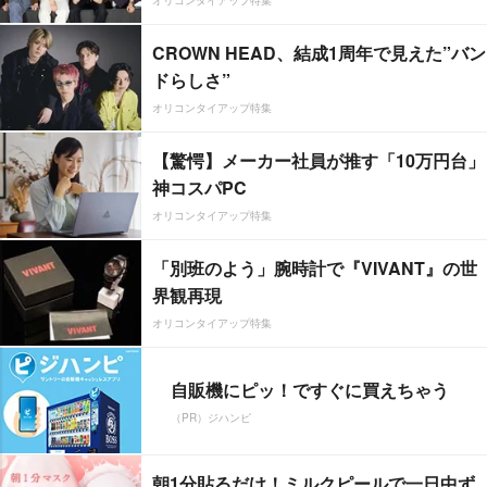
CROWN HEAD、結成1周年で見えた”バン
ドらしさ”
オリコンタイアップ特集
【驚愕】メーカー社員が推す「10万円台」
神コスパPC
オリコンタイアップ特集
「別班のよう」腕時計で『VIVANT』の世
界観再現
オリコンタイアップ特集
自販機にピッ！ですぐに買えちゃう
（PR）ジハンピ
朝1分貼るだけ！ミルクピールで一日中ず