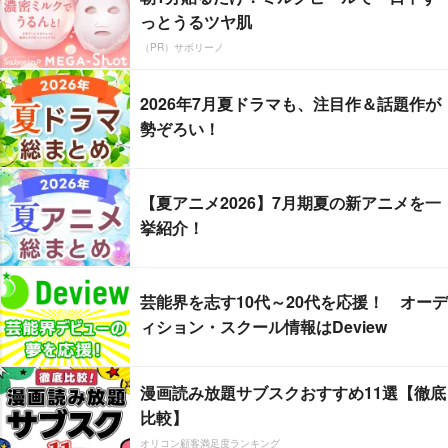
っとうるツヤ肌
（PR）サボリーノ
2026年7月夏ドラマも、注目作＆話題作が
勢ぞろい！
【夏アニメ2026】7月期夏の新アニメを一
挙紹介！
芸能界を志す10代～20代を応援！ オーデ
ィション・スクール情報はDeview
漫画読み放題サブスクおすすめ11選【徹底
比較】
オリコン顧客満足度ランキング