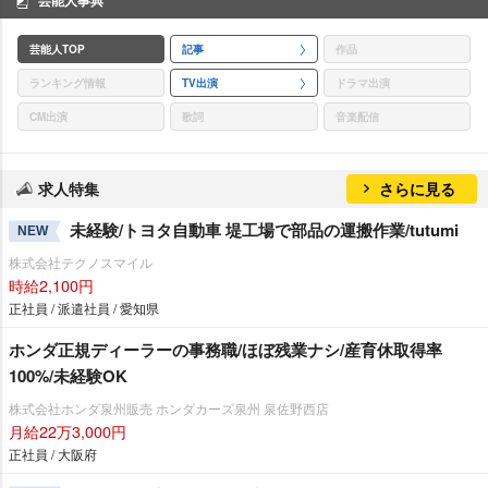
芸能人TOP
記事
作品
ランキング情報
TV出演
ドラマ出演
CM出演
歌詞
音楽配信
求人特集
さらに見る
未経験/トヨタ自動車 堤工場で部品の運搬作業/tutumi
NEW
株式会社テクノスマイル
時給2,100円
正社員 / 派遣社員 / 愛知県
ホンダ正規ディーラーの事務職/ほぼ残業ナシ/産育休取得率
100%/未経験OK
株式会社ホンダ泉州販売 ホンダカーズ泉州 泉佐野西店
月給22万3,000円
正社員 / 大阪府