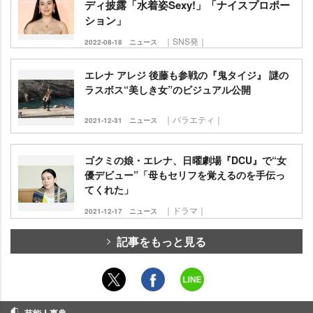
ディ披露「水着姿Sexy!」「ナイスプロポー
ション」
｜SNS発｜
2022-08-18
ニュース
エレナ アレジ 後藤も参戦の『鬼タイジ』 謎の
ラスボス“美しき女”のビジュアル公開
｜バラエティ｜
2021-12-31
ニュース
ゴクミの娘・エレナ、日曜劇場『DCU』で“女
優デビュー”「母もセリフを覚えるのを手伝っ
てくれた」
｜ドラマ｜
2021-12-17
ニュース
記事をもっと見る
芸能人事典