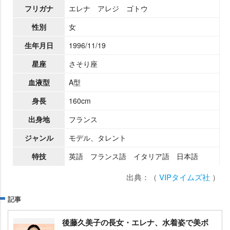
フリガナ
エレナ アレジ ゴトウ
性別
女
生年月日
1996/11/19
星座
さそり座
血液型
A型
身長
160cm
出身地
フランス
ジャンル
モデル、タレント
特技
英語 フランス語 イタリア語 日本語
出典：（
VIPタイムズ社
）
記事
後藤久美子の長女・エレナ、水着姿で美ボ