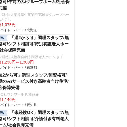
格可/午前のみ/グループホーム/社会保
完備
会福祉法人蘭越厚生事業団/高齢者グループホー
らんこし
1,075円
バイト・パート / 北海道
「週2から可」調理スタッフ/無
EW
格可/シフト相談可/特別養護老人ホー
/社会保障完備
福祉法人協和会/特別養護老人ホーム きく
1,230円～1,300円
バイト・パート / 東京都
週2から可」調理スタッフ/無資格可/
勤のみ/サービス付き高齢者向け住宅/
会保障完備
会社ワンワールド/桂冠荘
1,140円
バイト・パート / 愛知県
「未経験OK」調理スタッフ/無
EW
格可/シフト相談可/介護付き有料老人
ーム/社会保障完備