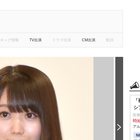
キング情報
TV出演
ドラマ出演
CM出演
歌詞
「
シ
医療
時給
アル
N