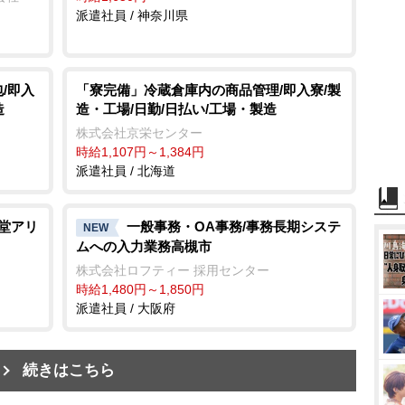
派遣社員 / 神奈川県
/即入
「寮完備」冷蔵倉庫内の商品管理/即入寮/製
造
造・工場/日勤/日払い/工場・製造
株式会社京栄センター
時給1,107円～1,384円
派遣社員 / 北海道
食堂アリ
一般事務・OA事務/事務長期システ
NEW
ムへの入力業務高槻市
株式会社ロフティー 採用センター
時給1,480円～1,850円
派遣社員 / 大阪府
続きはこちら