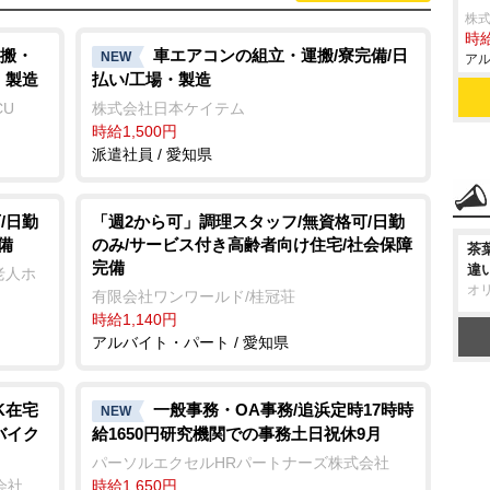
株式
時給
搬・
車エアコンの組立・運搬/寮完備/日
NEW
アル
・製造
払い/工場・製造
CU
株式会社日本ケイテム
時給1,500円
派遣社員 / 愛知県
/日勤
「週2から可」調理スタッフ/無資格可/日勤
備
のみ/サービス付き高齢者向け住宅/社会保障
茶
完備
違
老人ホ
オ
有限会社ワンワールド/桂冠荘
時給1,140円
アルバイト・パート / 愛知県
K在宅
一般事務・OA事務/追浜定時17時時
NEW
バイク
給1650円研究機関での事務土日祝休9月
パーソルエクセルHRパートナーズ株式会社
会社
時給1,650円