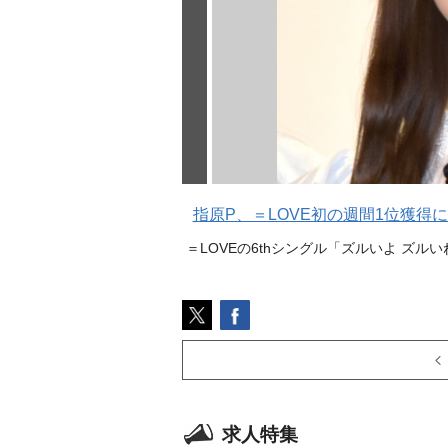
指原P、＝LOVE初の週間1位獲
＝LOVEの6thシングル「ズルいよ ズル
求人特集