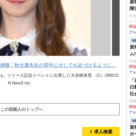
資
障
社
ム 
時給
アル
N
資
ム
社会
得に感慨「秋元康先生の背中に少しでも近づけるように」
時給
アル
いね」リリース記念イベントに出席した大谷映美里 （C）ORICO
「
N NewS inc.
日
社
有限
時給
この芸能人のトップへ
アル
N
資
求人検索
ホ