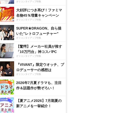
オリコンタイアップ特集
大好評につき再び！ファミマ
名物45％増量キャンペーン
オリコンタイアップ特集
SUPER★DRAGON、自ら描
いた”レトロフューチャー”
オリコンタイアップ特集
【驚愕】メーカー社員が推す
「10万円台」神コスパPC
オリコンタイアップ特集
『VIVANT』限定ウオッチ、プ
ロデューサーの感想は
オリコンタイアップ特集
2026年7月夏ドラマも、注目
作＆話題作が勢ぞろい！
【夏アニメ2026】7月期夏の
新アニメを一挙紹介！