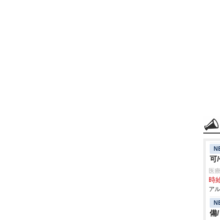
N
可
医療
時給
アル
N
備