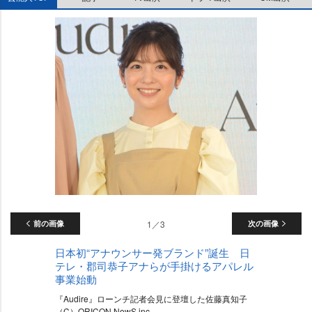
前の画像
1／3
次の画像
日本初“アナウンサー発ブランド”誕生 日
テレ・郡司恭子アナらが手掛けるアパレル
事業始動
『Audire』ローンチ記者会見に登壇した佐藤真知子
（C）ORICON NewS inc.