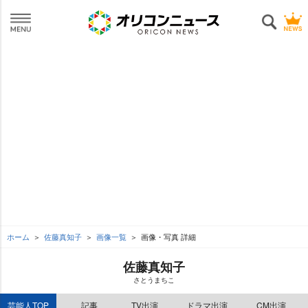
ホーム
佐藤真知子
画像一覧
画像・写真 詳細
佐藤真知子
さとうまちこ
芸能人TOP
記事
TV出演
ドラマ出演
CM出演