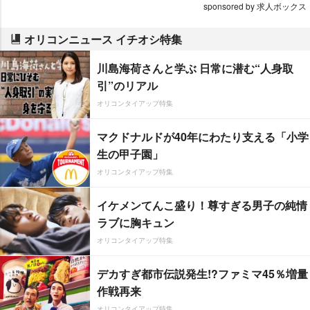
sponsored by 求人ボックス
オリコンニュース イチオシ特集
川島海荷さんと学ぶ 日常に潜む“人身取
引”のリアル
オリコンタイアップ特集
マクドナルドが40年にわたり支える「小学
生の甲子園」
オリコンタイアップ特集
イケメンてんこ盛り！尊すぎる男子の純情
ラブに胸キュン
オリコンタイアップ特集
デカすぎ都市伝説発生!?ファミマ45％増量
作戦再来
オリコンタイアップ特集