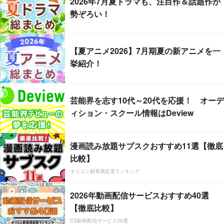
2026年7月夏ドラマも、注目作＆話題作が
勢ぞろい！
【夏アニメ2026】7月期夏の新アニメを一
挙紹介！
芸能界を志す10代～20代を応援！ オーデ
ィション・スクール情報はDeview
漫画読み放題サブスクおすすめ11選【徹底
比較】
オリコン顧客満足度ランキング
2026年動画配信サービスおすすめ40選
【徹底比較】
CS動画配信サービス20選