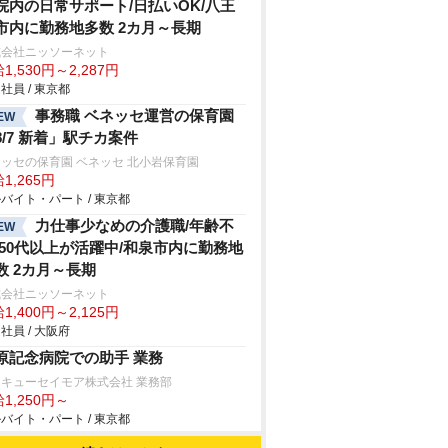
院内の日常サポート/日払いOK/八王
市内に勤務地多数 2カ月～長期
式会社ニッソーネット
1,530円～2,287円
社員 / 東京都
事務職 ベネッセ運営の保育園
EW
8/7 新着」駅チカ案件
ッセの保育園 ベネッセ 北小岩保育園
1,265円
バイト・パート / 東京都
力仕事少なめの介護職/年齢不
EW
/50代以上が活躍中/和泉市内に勤務地
数 2カ月～長期
式会社ニッソーネット
1,400円～2,125円
社員 / 大阪府
原記念病院での助手 業務
キューセイモア株式会社 業務部
1,250円～
バイト・パート / 東京都