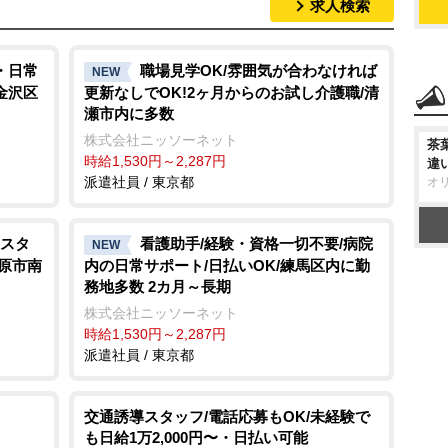
求人検索
・日常
職場見学OK/雰囲気が合わなければ
NEW
金沢区
更新なしでOK!2ヶ月からのお試し介護職/清
瀬市内に多数
株式会社ニッソーネット
茶
時給1,530円～2,287円
違
派遣社員 / 東京都
オ
スタ
看護助手/経験・資格一切不要/病院
NEW
模原市南
内の日常サポート/日払いOK/練馬区内に勤
務地多数 2カ月～長期
株式会社ニッソーネット
時給1,530円～2,287円
派遣社員 / 東京都
交通誘導スタッフ/電話応募もOK/未経験で
も日給1万2,000円〜・日払い可能