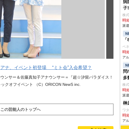
病
子
株
時給
派遣
N
「
ベネ
時給
アル
N
アナ、イベント初登場 “ミト会”入会希望？
問
ナウンサー＆佐藤真知子アナウンサー＝『超☆汐留パラダイス！
多
ックオフイベント （C）ORICON NewS inc.
株
時給
派遣
榊
この芸能人のトップへ
ワタ
時給
アル