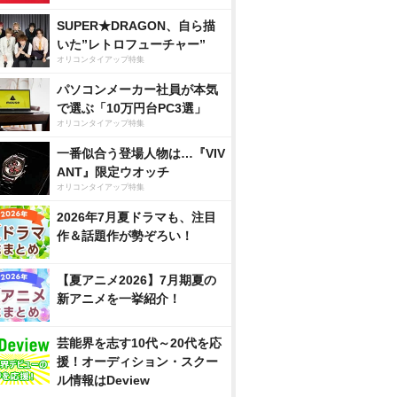
SUPER★DRAGON、自ら描
いた”レトロフューチャー”
オリコンタイアップ特集
パソコンメーカー社員が本気
で選ぶ「10万円台PC3選」
オリコンタイアップ特集
一番似合う登場人物は…『VIV
ANT』限定ウオッチ
オリコンタイアップ特集
2026年7月夏ドラマも、注目
作＆話題作が勢ぞろい！
【夏アニメ2026】7月期夏の
新アニメを一挙紹介！
芸能界を志す10代～20代を応
援！オーディション・スクー
ル情報はDeview