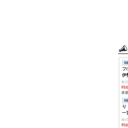
N
フ
伊
株
時給
派遣
N
り
一
株
時給