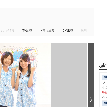
キング情報
TV出演
ドラマ出演
CM出演
歌詞
N
フ
株
時給
アル
N