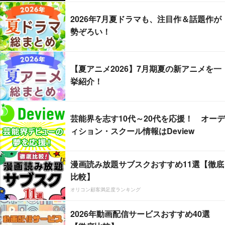
2026年7月夏ドラマも、注目作＆話題作が
勢ぞろい！
【夏アニメ2026】7月期夏の新アニメを一
挙紹介！
芸能界を志す10代～20代を応援！ オーデ
ィション・スクール情報はDeview
漫画読み放題サブスクおすすめ11選【徹底
比較】
オリコン顧客満足度ランキング
2026年動画配信サービスおすすめ40選