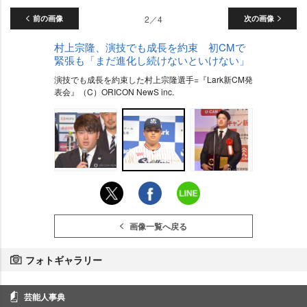
前の画像
2／4
次の画像
村上宗隆、演技でも成長を約束 初CMで
緊張も「まだ進化し続けないといけない」
演技でも成長を約束した村上宗隆選手=『Lark新CM発
表会』（C）ORICON NewS inc.
画像一覧へ戻る
フォトギャラリー
芸能人事典