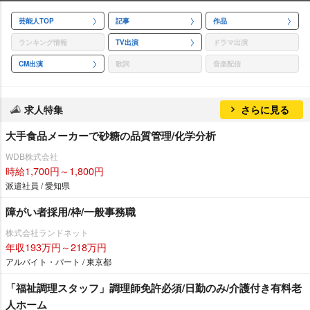
芸能人TOP
記事
作品
ランキング情報
TV出演
ドラマ出演
CM出演
歌詞
音楽配信
求人特集
さらに見る
大手食品メーカーで砂糖の品質管理/化学分析
WDB株式会社
時給1,700円～1,800円
派遣社員 / 愛知県
障がい者採用/枠/一般事務職
株式会社ランドネット
年収193万円～218万円
アルバイト・パート / 東京都
「福祉調理スタッフ」調理師免許必須/日勤のみ/介護付き有料老
人ホーム