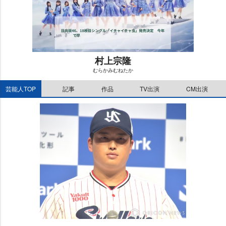
村上宗隆
むらかみむねたか
M
芸能人TOP
記事
作品
TV出演
CM出演
u
t
e