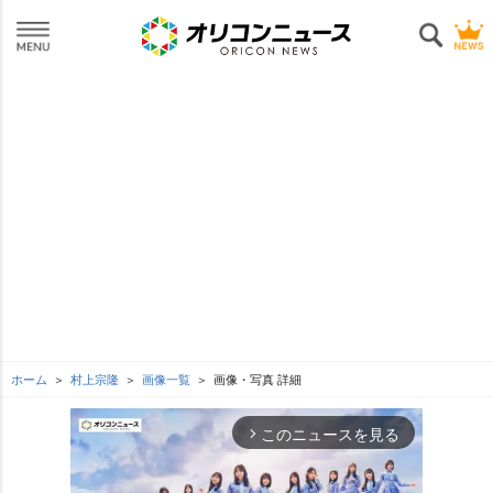
ホーム
村上宗隆
画像一覧
画像・写真 詳細
このニュースを見る
arrow_forward_ios