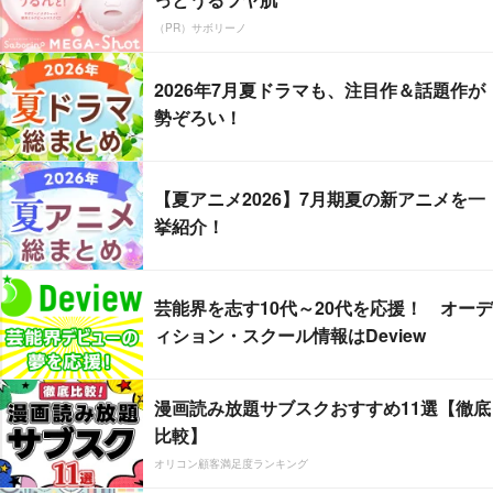
（PR）サボリーノ
2026年7月夏ドラマも、注目作＆話題作が
勢ぞろい！
【夏アニメ2026】7月期夏の新アニメを一
挙紹介！
芸能界を志す10代～20代を応援！ オーデ
ィション・スクール情報はDeview
漫画読み放題サブスクおすすめ11選【徹底
比較】
オリコン顧客満足度ランキング