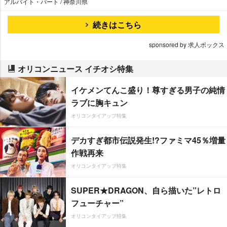
アルバイト・パート / 神奈川県
続きはこちら
sponsored by 求人ボックス
オリコンニュース イチオシ特集
イケメンてんこ盛り！尊すぎる男子の純情
ラブに胸キュン
オリコンタイアップ特集
デカすぎ都市伝説発生!?ファミマ45％増量
作戦再来
オリコンタイアップ特集
SUPER★DRAGON、自ら描いた”レトロ
フューチャー”
オリコンタイアップ特集