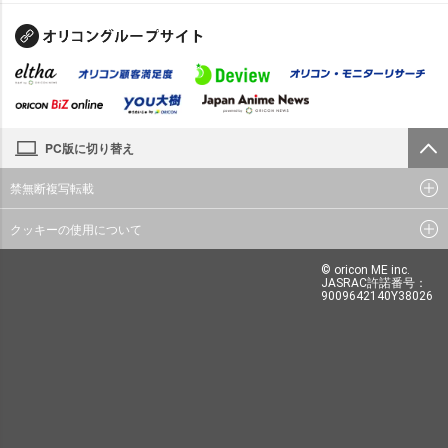
PC版に切り替え
禁無断複写転載
クッキーの使用について
© oricon ME inc.
JASRAC許諾番号：
9009642140Y38026