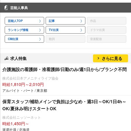
芸能人事典
芸能人TOP
記事
作品
ランキング情報
TV出演
ドラマ出演
CM出演
歌詞
音楽配信
求人特集
さらに見る
介護施設の看護師・准看護師/日勤のみ/週1日から/ブランク不問
株式会社日本アメニティライフ協会
時給1,810円～2,010円
アルバイト・パート / 東京都
保育スタッフ/補助メインで負担は少なめ・週3日～OK/1日4h～
OK/夏休み明けスタートOK
株式会社ニッソーネット
時給1,450円～
派遣社員 / 北海道