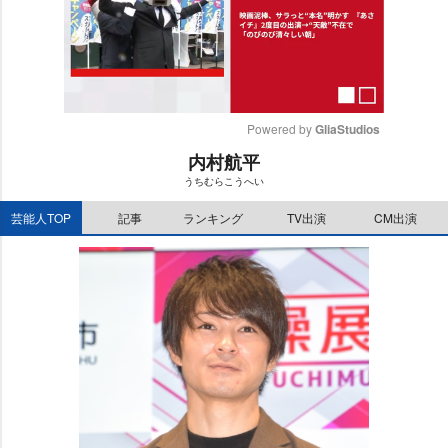
Powered by 
GliaStudios
内村航平
M
うちむらこうへい
u
t
芸能人TOP
記事
ランキング
TV出演
CM出演
e