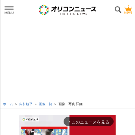
ホーム
内村航平
画像一覧
画像・写真 詳細
このニュースを見る
arrow_forward_ios