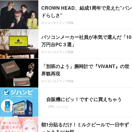
CROWN HEAD、結成1周年で見えた”バン
ドらしさ”
オリコンタイアップ特集
パソコンメーカー社員が本気で選んだ「10
万円台PC３選」
オリコンタイアップ特集
「別班のよう」腕時計で『VIVANT』の世
界観再現
オリコンタイアップ特集
自販機にピッ！ですぐに買えちゃう
（PR）ジハンピ
朝1分貼るだけ！ミルクピールで一日中ず
っとうるツヤ肌