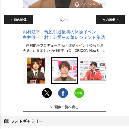
前の画像
6／22
次の画像
内村航平、現役引退後初の体操イベント
白井健三、村上茉愛ら豪華レジェンド集結
『内村航平プロデュース 新・体操イベント公演 記者
会見』に参加した内村航平 （C）ORICON NewS inc.
画像一覧へ戻る
フォトギャラリー