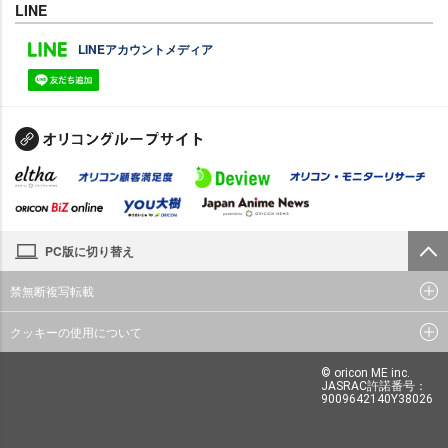
LINE
LINEアカウントメディア
PC版に切り替え
禁無断複写転載
クッキーの使用について
© oricon ME inc.
JASRAC許諾番号：
9009642140Y38026