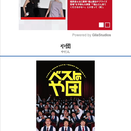
Powered by 
GliaStudios
団
M
だん
u
t
e