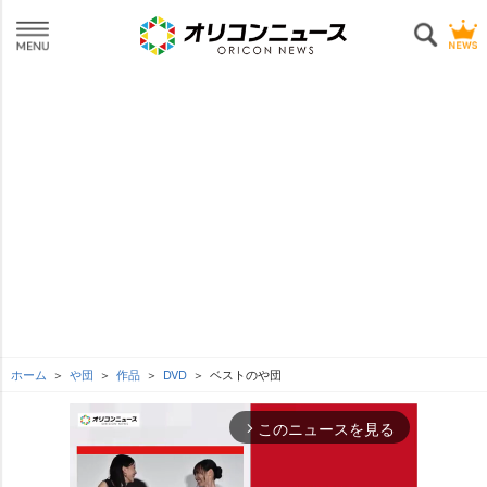
ホーム
団
作品
DVD
ベストのや団
このニュースを見る
arrow_forward_ios