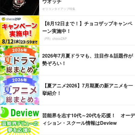
ウオッチ
オリコンタイアップ特集
【8月12日まで！】チョコザップキャンペ
ーン実施中！
（PR）chocoZAP
2026年7月夏ドラマも、注目作＆話題作が
勢ぞろい！
【夏アニメ2026】7月期夏の新アニメを一
挙紹介！
芸能界を志す10代～20代を応援！ オーデ
ィション・スクール情報はDeview