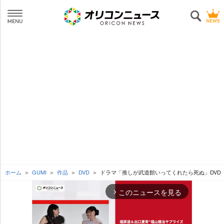
ホーム
GUMI
作品
DVD
ドラマ「推しが武道館いってくれたら死ぬ」DVD
このニュースを見る
arrow_forward_ios