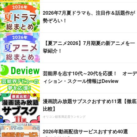
2026年7月夏ドラマも、注目作＆話題作が
勢ぞろい！
【夏アニメ2026】7月期夏の新アニメを一
挙紹介！
芸能界を志す10代～20代を応援！ オーデ
ィション・スクール情報はDeview
漫画読み放題サブスクおすすめ11選【徹底
比較】
オリコン顧客満足度ランキング
2026年動画配信サービスおすすめ40選