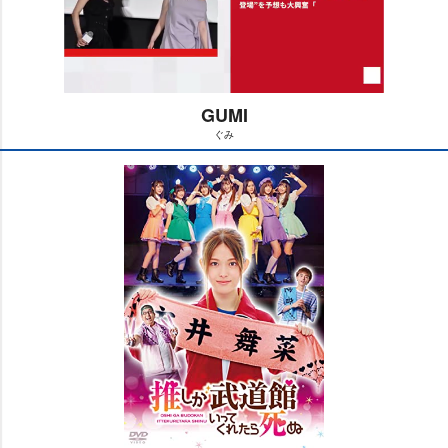
GUMI
ぐみ
M
u
t
e