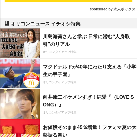
sponsored by 求人ボックス
オリコンニュース イチオシ特集
川島海荷さんと学ぶ 日常に潜む“人身取
引”のリアル
オリコンタイアップ特集
マクドナルドが40年にわたり支える「小学
生の甲子園」
オリコンタイアップ特集
向井康二イケメンすぎ！純愛『（LOVE S
ONG）』
オリコンタイアップ特集
お値段そのまま45％増量！ファミマ夏の大
盤振る舞い