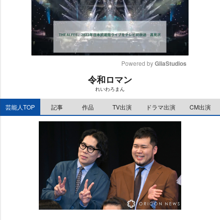
Powered by 
GliaStudios
令和ロマン
M
れいわろまん
u
t
芸能人TOP
記事
作品
TV出演
ドラマ出演
CM出演
e