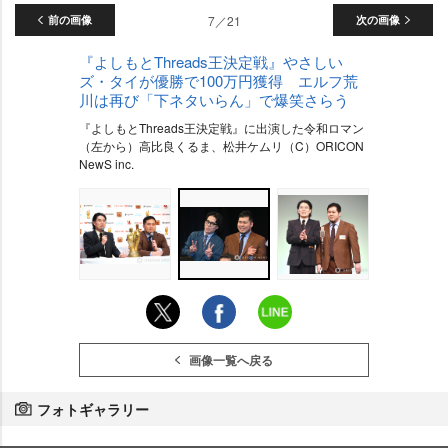
前の画像
7／21
次の画像
『よしもとThreads王決定戦』やさしい
ズ・タイが優勝で100万円獲得 エルフ荒
川は再び「下ネタいらん」で爆笑さらう
『よしもとThreads王決定戦』に出演した令和ロマン
（左から）高比良くるま、松井ケムリ（C）ORICON
NewS inc.
画像一覧へ戻る
フォトギャラリー