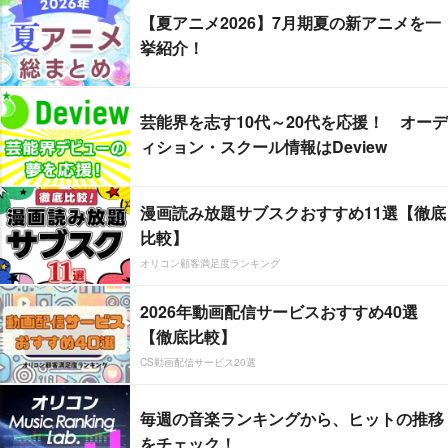
【夏アニメ2026】7月期夏の新アニメを一
挙紹介！
芸能界を志す10代～20代を応援！ オーデ
ィション・スクール情報はDeview
漫画読み放題サブスクおすすめ11選【徹底
比較】
オリコン顧客満足度ランキング
2026年動画配信サービスおすすめ40選
【徹底比較】
CS動画配信サービス20選
毎週の音楽ランキングから、ヒットの推移
をチェック！