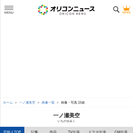
ホーム
一ノ瀬美空
画像一覧
画像・写真 詳細
一ノ瀬美空
いちのせみく
芸能人TOP
記事
作品
TV出演
ドラマ出演
CM出演