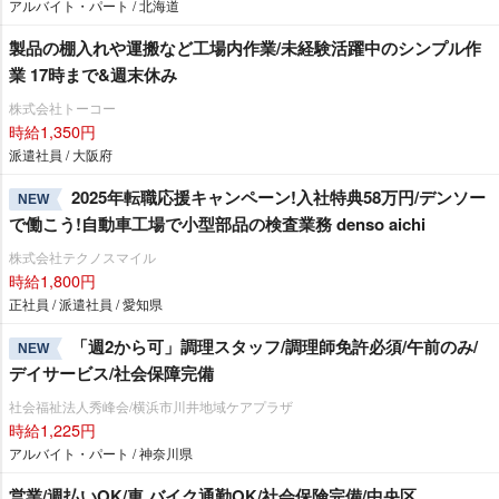
アルバイト・パート / 北海道
製品の棚入れや運搬など工場内作業/未経験活躍中のシンプル作
業 17時まで&週末休み
株式会社トーコー
時給1,350円
派遣社員 / 大阪府
2025年転職応援キャンペーン!入社特典58万円/デンソー
NEW
で働こう!自動車工場で小型部品の検査業務 denso aichi
株式会社テクノスマイル
時給1,800円
正社員 / 派遣社員 / 愛知県
「週2から可」調理スタッフ/調理師免許必須/午前のみ/
NEW
デイサービス/社会保障完備
社会福祉法人秀峰会/横浜市川井地域ケアプラザ
時給1,225円
アルバイト・パート / 神奈川県
営業/週払いOK/車 バイク通勤OK/社会保険完備/中央区