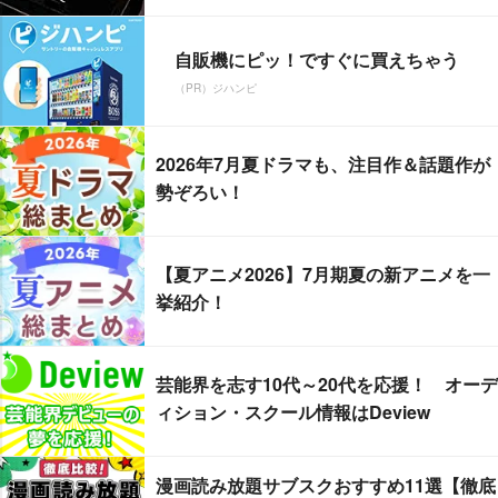
自販機にピッ！ですぐに買えちゃう
（PR）ジハンピ
2026年7月夏ドラマも、注目作＆話題作が
勢ぞろい！
【夏アニメ2026】7月期夏の新アニメを一
挙紹介！
芸能界を志す10代～20代を応援！ オーデ
ィション・スクール情報はDeview
漫画読み放題サブスクおすすめ11選【徹底