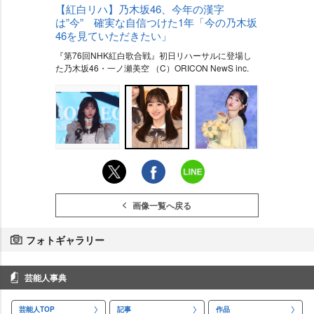
【紅白リハ】乃木坂46、今年の漢字
は”今” 確実な自信つけた1年「今の乃木坂
46を見ていただきたい」
『第76回NHK紅白歌合戦』初日リハーサルに登場し
た乃木坂46・一ノ瀬美空 （C）ORICON NewS inc.
画像一覧へ戻る
フォトギャラリー
芸能人事典
芸能人TOP
記事
作品