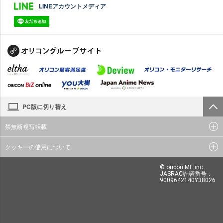
LINEアカウントメディア
PC版に切り替え
禁無断複写転載
クッキーの使用について
© oricon ME inc.
JASRAC許諾番号：
9009642140Y38026