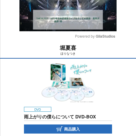
Powered by 
GliaStudios
堀夏喜
M
ほりなつき
u
t
e
DVD
雨上がりの僕らについて DVD-BOX
商品購入