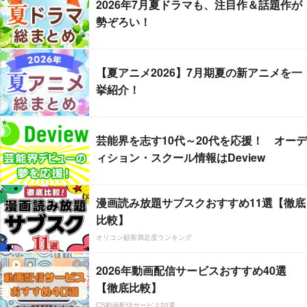
2026年7月夏ドラマも、注目作＆話題作が
勢ぞろい！
【夏アニメ2026】7月期夏の新アニメを一
挙紹介！
芸能界を志す10代～20代を応援！ オーデ
ィション・スクール情報はDeview
漫画読み放題サブスクおすすめ11選【徹底
比較】
オリコン顧客満足度ランキング
2026年動画配信サービスおすすめ40選
【徹底比較】
CS動画配信サービス20選