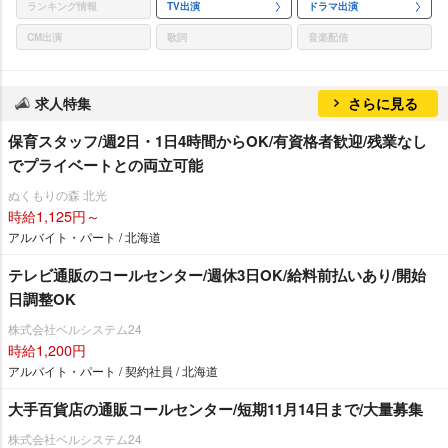
ランキング情報
TV出演
ドラマ出演
CM出演
歌詞
音楽配信
求人特集
さらに見る
保育スタッフ/週2日・1日4時間からOK/有資格者歓迎/残業なし
でプライベートとの両立可能
ぬくもりの森 北光
時給1,125円～
アルバイト・パート / 北海道
テレビ通販のコールセンター/週休3日OK/給料前払いあり/開始
日調整OK
株式会社ベルシステム24
時給1,200円
アルバイト・パート / 契約社員 / 北海道
大手百貨店の通販コールセンター/短期11月14日まで/大量募集
株式会社ベルシステム24