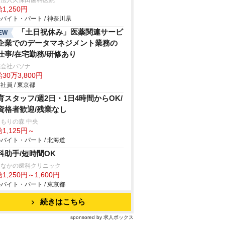
療法人久保田歯科医院
1,250円
バイト・パート / 神奈川県
「土日祝休み」医薬関連サービ
EW
企業でのデータマネジメント業務の
仕事/在宅勤務/研修あり
式会社パソナ
30万3,800円
社員 / 東京都
育スタッフ/週2日・1日4時間からOK/
資格者歓迎/残業なし
もりの森 中央
1,125円～
バイト・パート / 北海道
科助手/短時間OK
園なかの歯科クリニック
1,250円～1,600円
バイト・パート / 東京都
続きはこちら
sponsored by 求人ボックス