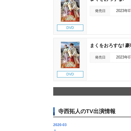
発売日
2023年
DVD
まくをおろすな! 豪
発売日
2023年
DVD
寺西拓人のTV出演情報
2020-03