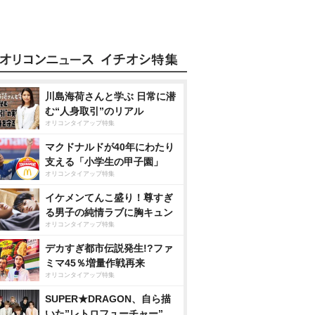
川島海荷さんと学ぶ 日常に潜
む“人身取引”のリアル
オリコンタイアップ特集
マクドナルドが40年にわたり
支える「小学生の甲子園」
オリコンタイアップ特集
イケメンてんこ盛り！尊すぎ
る男子の純情ラブに胸キュン
オリコンタイアップ特集
デカすぎ都市伝説発生!?ファ
ミマ45％増量作戦再来
オリコンタイアップ特集
SUPER★DRAGON、自ら描
いた”レトロフューチャー”