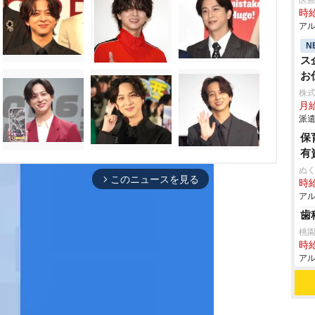
医
時給
アル
N
ス
お
株
月給
派遣
保
有
ぬく
このニュースを見る
arrow_forward_ios
時給
アル
歯
桃
時給
アル