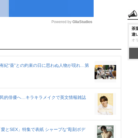
Powered by 
GliaStudios
茶
違
M
オ
u
t
e
田有紀“葵”との約束の日に思わぬ人物が現れ…第
から国民的俳優へ…キラキラメイクで英文情報雑誌
企画「愛とSEX」特集で表紙 シャープな“彫刻ボデ