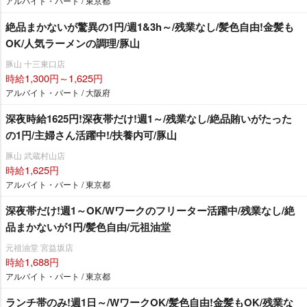
アルバイト・パート / 東京都
絶品まかないが驚異の1円/週1&3h～/残業なし/髪色自由!金髪も
OK/人気ラーメンの調理/豚山
豚山 十三東口店
時給1,300円～1,625円
アルバイト・パート / 大阪府
深夜時給1625円!深夜帯だけ!週1～/残業なし/絶品賄いがたった
の1円/主婦さん活躍中!/扶養内可/豚山
豚山 武蔵村山店
時給1,625円
アルバイト・パート / 東京都
深夜帯だけ!週1～OK/Wワークのフリーター活躍中/残業なし/絶
品まかないが1円/髪色自由/元祖油堂
元祖油堂 宮益坂店
時給1,688円
アルバイト・パート / 東京都
ランチ帯のみ!週1日～/WワークOK/髪色自由!金髪もOK/残業な