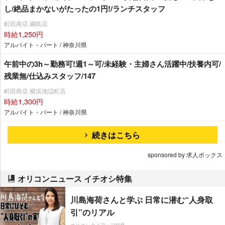
し/絶品まかないがたったの1円!/ランチスタッフ
町田商店 綱島店
時給1,250円
アルバイト・パート / 神奈川県
午前中の3h～勤務可!週1～可/未経験・主婦さん活躍中/扶養内可/
残業無/仕込みスタッフ/147
町田商店 横浜池辺町店
時給1,300円
アルバイト・パート / 神奈川県
続きはこちら
sponsored by 求人ボックス
オリコンニュース イチオシ特集
川島海荷さんと学ぶ 日常に潜む“人身取
引”のリアル
オリコンタイアップ特集