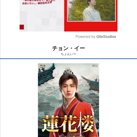
Powered by 
GliaStudios
チョン・イー
M
ちょんいー
u
t
e