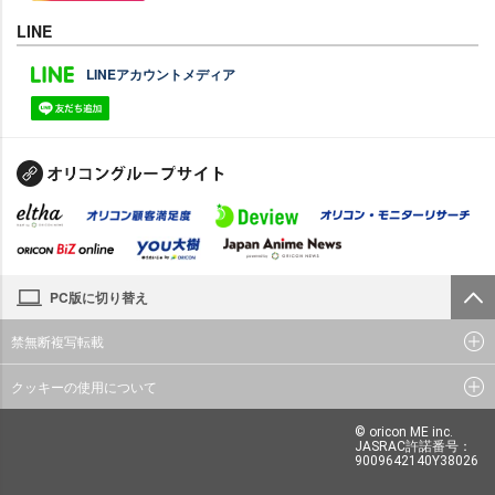
LINE
LINEアカウントメディア
PC版に切り替え
禁無断複写転載
クッキーの使用について
© oricon ME inc.
JASRAC許諾番号：
9009642140Y38026