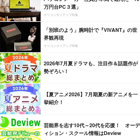
万円台PC３選」
オリコンタイアップ特集
「別班のよう」腕時計で『VIVANT』の世
界観再現
オリコンタイアップ特集
2026年7月夏ドラマも、注目作＆話題作が
勢ぞろい！
【夏アニメ2026】7月期夏の新アニメを一
挙紹介！
芸能界を志す10代～20代を応援！ オーデ
ィション・スクール情報はDeview