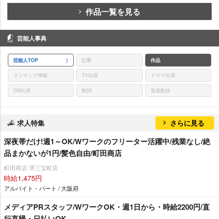
作品一覧を見る
芸能人事典
芸能人TOP
記事
作品
ランキング情報
TV出演
ドラマ出演
CM出演
歌詞
音楽配信
求人特集
さらに見る
深夜帯だけ!週1～OK/Wワークのフリーター活躍中/残業なし/絶
品まかないが1円/髪色自由/町田商店
町田商店 堺三宝町店
時給1,475円
アルバイト・パート / 大阪府
メディアPRスタッフ/WワークOK・週1日から・時給2200円/直
行直帰・日払いOK