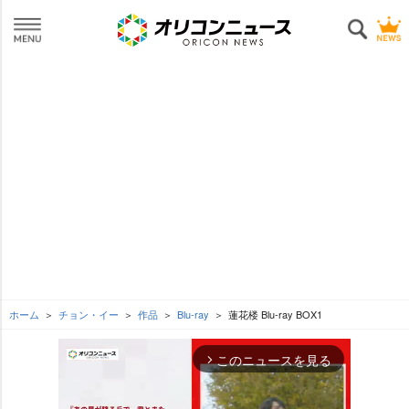
ホーム
チョン・イー
作品
Blu-ray
蓮花楼 Blu-ray BOX1
このニュースを見る
arrow_forward_ios