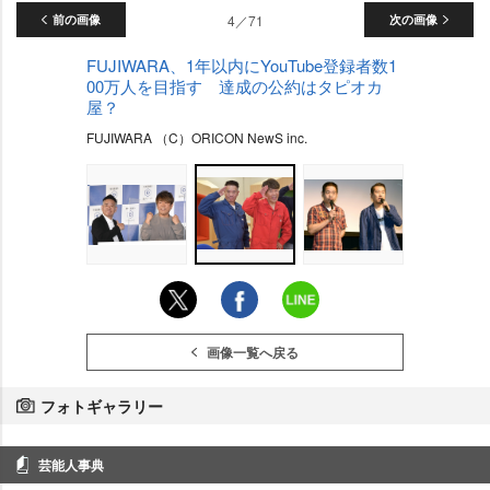
前の画像
4／71
次の画像
FUJIWARA、1年以内にYouTube登録者数1
00万人を目指す 達成の公約はタピオカ
屋？
FUJIWARA （C）ORICON NewS inc.
画像一覧へ戻る
フォトギャラリー
芸能人事典