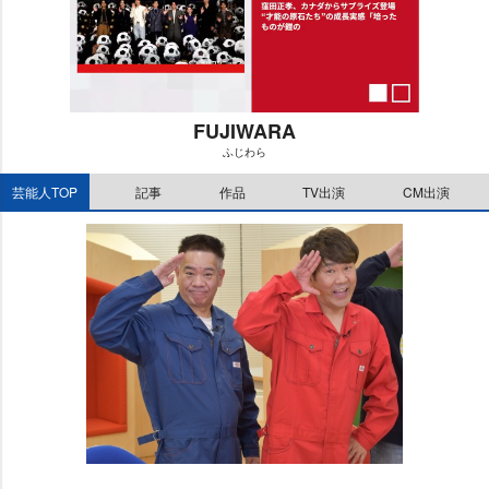
FUJIWARA
ふじわら
M
芸能人TOP
記事
作品
TV出演
CM出演
u
t
e