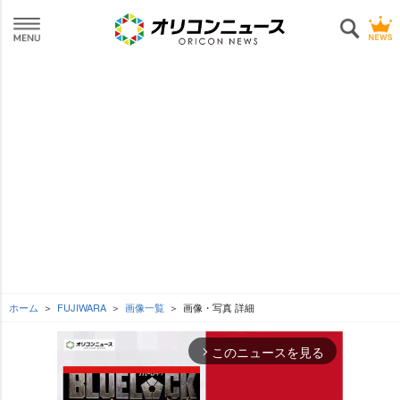
ホーム
FUJIWARA
画像一覧
画像・写真 詳細
このニュースを見る
arrow_forward_ios