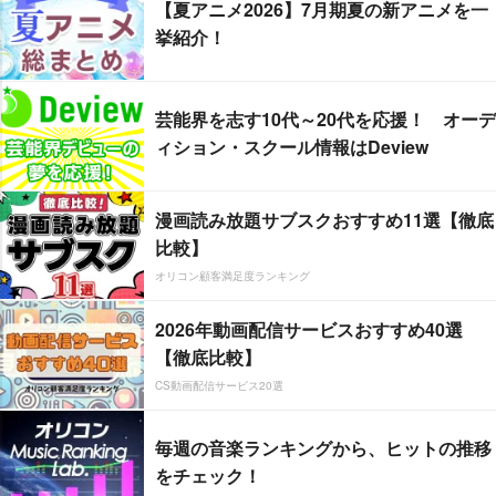
【夏アニメ2026】7月期夏の新アニメを一
挙紹介！
芸能界を志す10代～20代を応援！ オーデ
ィション・スクール情報はDeview
漫画読み放題サブスクおすすめ11選【徹底
比較】
オリコン顧客満足度ランキング
2026年動画配信サービスおすすめ40選
【徹底比較】
CS動画配信サービス20選
毎週の音楽ランキングから、ヒットの推移
をチェック！