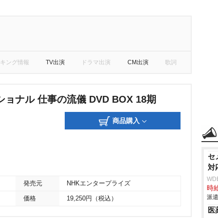
キング情報
TV出演
ドラマ出演
CM出演
歌詞
ョナル 仕事の流儀 DVD BOX 18期
商品購入
セ
対
WD
発売元
NHKエンタープライズ
時給
派遣
価格
19,250円（税込）
医