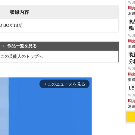
WD
時給
収録内容
派遣
食
 BOX 18期
務
WD
時給
作品一覧を見る
派遣
装
この芸能人のトップへ
分
WD
時給
派遣
このニュースを見る
arrow_forward_ios
L
WD
時給
派遣