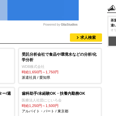
茶
Powered by 
GliaStudios
違
オ
求人検索
M
u
t
受託分析会社で食品や環境水などの分析/化
学分析
e
WDB株式会社
時給1,650円～1,750円
派遣社員 / 愛知県
ター/週
歯科助手/未経験OK・扶養内勤務OK
医療法人社団にじいろ会
時給1,250円～1,500円
アルバイト・パート / 東京都