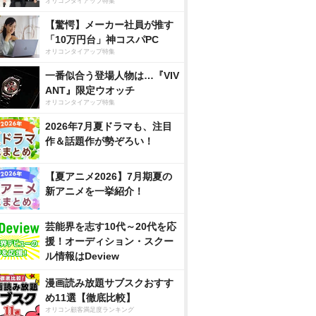
オリコンタイアップ特集
【驚愕】メーカー社員が推す
「10万円台」神コスパPC
オリコンタイアップ特集
一番似合う登場人物は…『VIV
ANT』限定ウオッチ
オリコンタイアップ特集
2026年7月夏ドラマも、注目
作＆話題作が勢ぞろい！
【夏アニメ2026】7月期夏の
新アニメを一挙紹介！
芸能界を志す10代～20代を応
援！オーディション・スクー
ル情報はDeview
漫画読み放題サブスクおすす
め11選【徹底比較】
オリコン顧客満足度ランキング