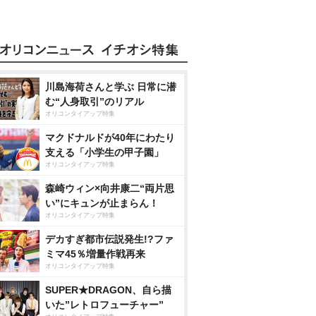
川島海荷さんと学ぶ 日常に潜
む“人身取引”のリアル
オリコンタイアップ特集
マクドナルドが40年にわたり
支える「小学生の甲子園」
オリコンタイアップ特集
森崎ウィン×向井康二“両片思
い”にキュンが止まらん！
オリコンタイアップ特集
デカすぎ都市伝説発生!?ファ
ミマ45％増量作戦再来
オリコンタイアップ特集
SUPER★DRAGON、自ら描
いた”レトロフューチャー”