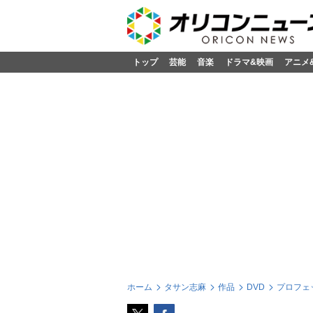
トップ
芸能
音楽
ドラマ&映画
アニメ
ホーム
タサン志麻
作品
DVD
プロフェッ