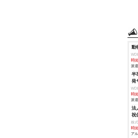
動
WD
時給
派遣
半
発
WD
時給
派遣
法
祝
株式
時給
アル