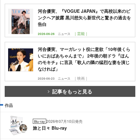
河合優実、『VOGUE JAPAN』で高校以来のピ
ンクヘア披露 黒川想矢ら新世代と驚きの過去を
告白
｜芸能｜
2026-06-26
ニュース
河合優実、マーガレット役に意欲「10年後くら
いにおばあちゃんまで」 2年後の朝ドラ『ほん
のモキチ』に言及「歌人の隣の猛烈な妻を演じ
なければ」
｜映画｜
2026-06-23
ニュース
記事をもっと見る
作品
2026年07月10日発売
Blu-ray
旅と日々 Blu-ray