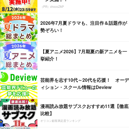
（PR）chocoZAP
2026年7月夏ドラマも、注目作＆話題作が
勢ぞろい！
【夏アニメ2026】7月期夏の新アニメを一
挙紹介！
芸能界を志す10代～20代を応援！ オーデ
ィション・スクール情報はDeview
漫画読み放題サブスクおすすめ11選【徹底
比較】
オリコン顧客満足度ランキング