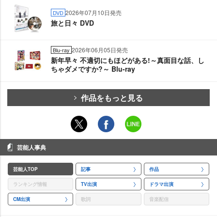
2026年07月10日発売
DVD
旅と日々 DVD
2026年06月05日発売
Blu-ray
新年早々 不適切にもほどがある!～真面目な話、し
ちゃダメですか?～ Blu-ray
作品をもっと見る
芸能人事典
芸能人TOP
記事
作品
ランキング情報
TV出演
ドラマ出演
CM出演
歌詞
音楽配信