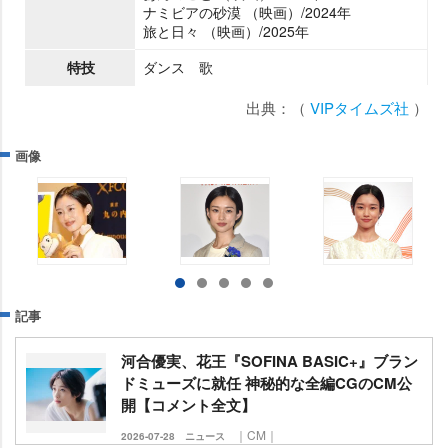
ナミビアの砂漠 （映画）/2024年
旅と日々 （映画）/2025年
特技
ダンス 歌
出典：（
VIPタイムズ社
）
画像
記事
河合優実、花王『SOFINA BASIC+』ブラン
ドミューズに就任 神秘的な全編CGのCM公
開【コメント全文】
｜CM｜
2026-07-28
ニュース