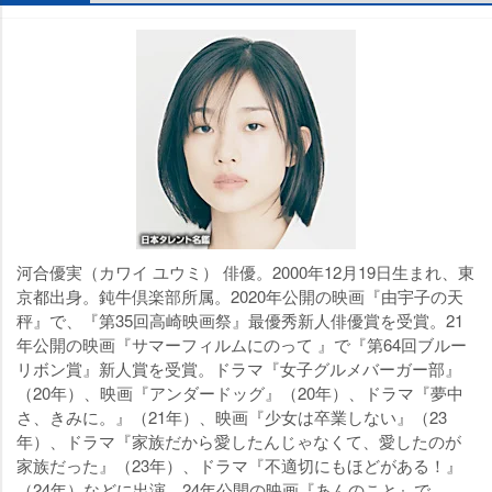
河合優実（カワイ ユウミ） 俳優。2000年12月19日生まれ、東
京都出身。鈍牛倶楽部所属。2020年公開の映画『由宇子の天
秤』で、『第35回高崎映画祭』最優秀新人俳優賞を受賞。21
年公開の映画『サマーフィルムにのって 』で『第64回ブルー
リボン賞』新人賞を受賞。ドラマ『女子グルメバーガー部』
（20年）、映画『アンダードッグ』（20年）、ドラマ『夢中
さ、きみに。』（21年）、映画『少女は卒業しない』（23
年）、ドラマ『家族だから愛したんじゃなくて、愛したのが
家族だった』（23年）、ドラマ『不適切にもほどがある！』
（24年）などに出演。24年公開の映画『あんのこと』で、