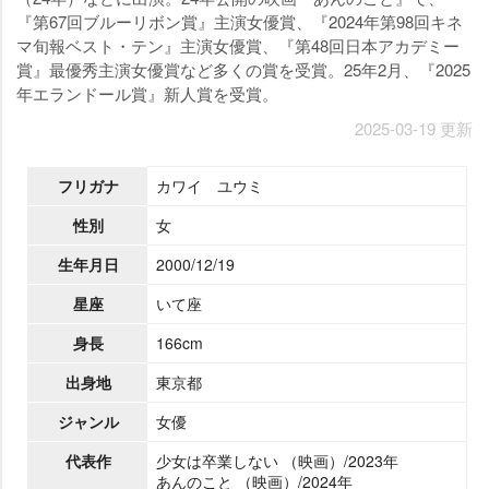
『第67回ブルーリボン賞』主演女優賞、『2024年第98回キネ
マ旬報ベスト・テン』主演女優賞、『第48回日本アカデミー
賞』最優秀主演女優賞など多くの賞を受賞。25年2月、『2025
年エランドール賞』新人賞を受賞。
2025-03-19 更新
フリガナ
カワイ ユウミ
性別
女
生年月日
2000/12/19
星座
いて座
身長
166cm
出身地
東京都
ジャンル
女優
代表作
少女は卒業しない （映画）/2023年
あんのこと （映画）/2024年