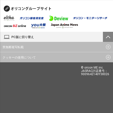
PC版に切り替え
禁無断複写転載
クッキーの使用について
© oricon ME inc.
JASRAC許諾番号：
9009642140Y38026