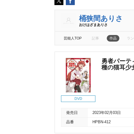
桶狭間ありさ
おけはざまありさ
芸能人TOP
記事
作品
ラン
勇者パーテ
種の猫耳少女と
DVD
発売日
2023年02月03日
品番
HPBN-412