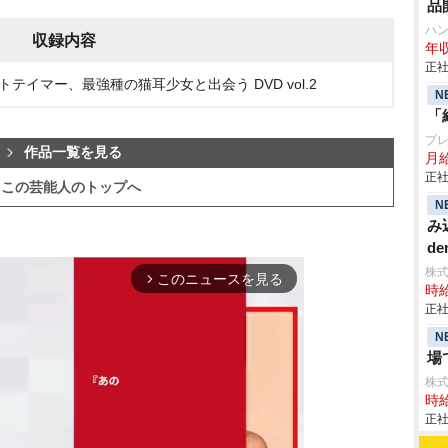
品
ハ
収録内容
年収
正社
テイマー、最強種の猫耳少女と出会う DVD vol.2
N
「
プ
作品一覧を見る
月
正社
この芸能人のトップへ
N
み
de
株
このニュースを見る
arrow_forward_ios
時給
正社
N
場
株
時給
正社