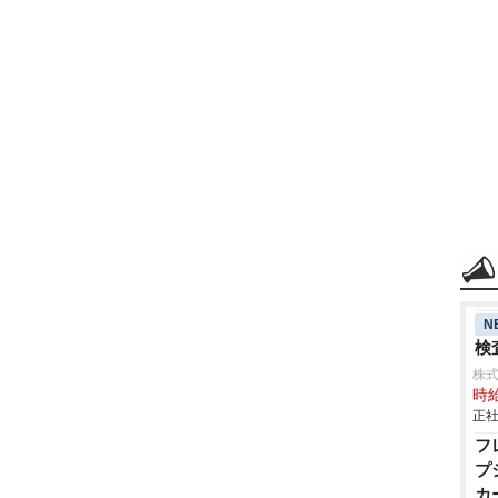
N
検査
株
時給
正社
フ
プ
カ