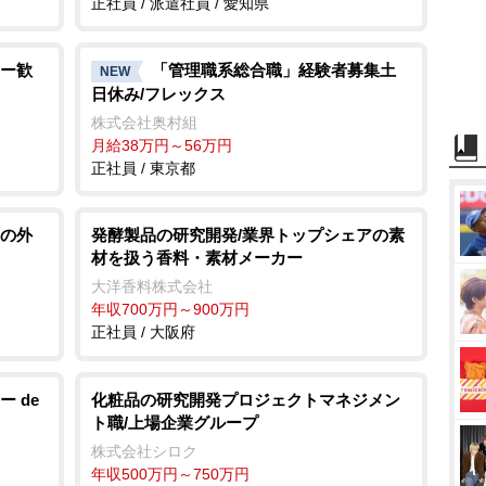
正社員 / 派遣社員 / 愛知県
ー歓
「管理職系総合職」経験者募集土
NEW
日休み/フレックス
株式会社奥村組
月給38万円～56万円
正社員 / 東京都
の外
発酵製品の研究開発/業界トップシェアの素
材を扱う香料・素材メーカー
大洋香料株式会社
年収700万円～900万円
正社員 / 大阪府
 de
化粧品の研究開発プロジェクトマネジメン
ト職/上場企業グループ
株式会社シロク
年収500万円～750万円