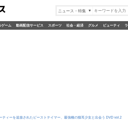
ニュース・特集
&ゲーム
動画配信サービス
スポーツ
社会・経済
グルメ
ビューティ
ラ
ーティーを追放されたビーストテイマー、最強種の猫耳少女と出会う DVD vol.2