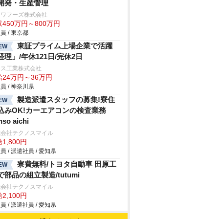
開発・生産管理
ンワフーズ株式会社
450万円～800万円
員 / 東京都
東証プライム上場企業で活躍
EW
経理」/年休121日/完休2日
レス工業株式会社
給24万円～36万円
員 / 神奈川県
製造派遣スタッフの募集!寮住
EW
込みOK!カーエアコンの検査業務
nso aichi
式会社テクノスマイル
1,800円
員 / 派遣社員 / 愛知県
寮費無料/トヨタ自動車 田原工
EW
で部品の組立製造/tutumi
式会社テクノスマイル
2,100円
員 / 派遣社員 / 愛知県