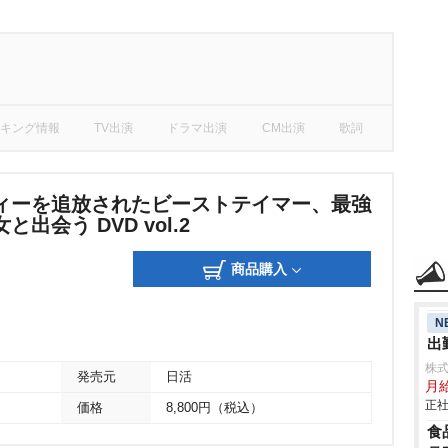
キング情報
TV出演
ドラマ出演
CM出演
歌詞
ィーを追放されたビーストテイマー、最強
出会う DVD vol.2
商品購入
N
出
株
発売元
日活
月
正社
価格
8,800円（税込）
食