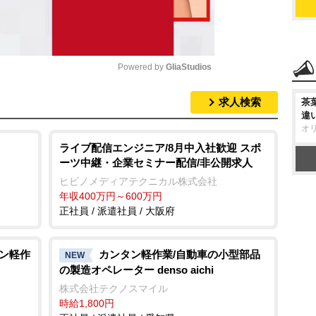
Powered by 
GliaStudios
求人検索
茶
M
違
u
オ
t
ライブ配信エンジニア/8月中入社歓迎 スポ
ーツ中継・企業セミナー配信/非公開求人
e
ヒビノメディアテクニカル株式会社
年収400万円～600万円
正社員 / 派遣社員 / 大阪府
タン軽作
カンタン軽作業/自動車の小型部品
NEW
の製造オペレーター denso aichi
株式会社テクノスマイル
時給1,800円