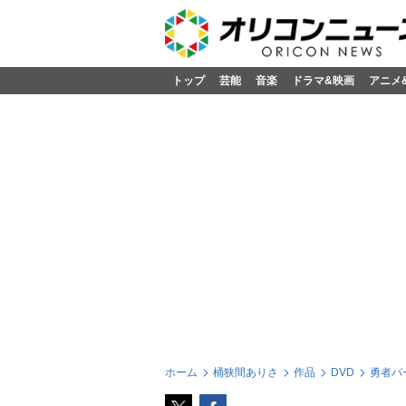
トップ
芸能
音楽
ドラマ&映画
アニメ
ホーム
桶狭間ありさ
作品
DVD
勇者パ