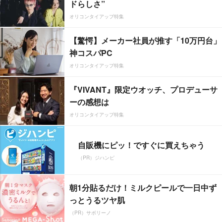
ドらしさ”
オリコンタイアップ特集
【驚愕】メーカー社員が推す「10万円台」
神コスパPC
オリコンタイアップ特集
『VIVANT』限定ウオッチ、プロデューサ
ーの感想は
オリコンタイアップ特集
自販機にピッ！ですぐに買えちゃう
（PR）ジハンピ
朝1分貼るだけ！ミルクピールで一日中ず
っとうるツヤ肌
（PR）サボリーノ