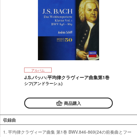
アルバム
J.S.バッハ:平均律クラヴィーア曲集第1巻
シフ(アンドラーシュ)
商品購入
収録曲
1. 平均律クラヴィーア曲集 第1巻 BWV.846-869(24の前奏曲とフー