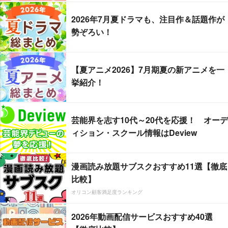
2026年7月夏ドラマも、注目作＆話題作が
勢ぞろい！
【夏アニメ2026】7月期夏の新アニメを一
挙紹介！
芸能界を志す10代～20代を応援！ オーデ
ィション・スクール情報はDeview
漫画読み放題サブスクおすすめ11選【徹底
比較】
オリコン顧客満足度ランキング
2026年動画配信サービスおすすめ40選