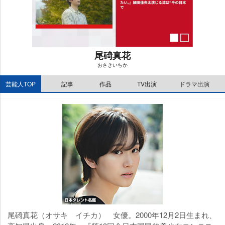
尾碕真花
おさきいちか
M
芸能人TOP
記事
作品
TV出演
ドラマ出演
u
t
e
尾碕真花（オサキ イチカ） 女優。2000年12月2日生まれ、