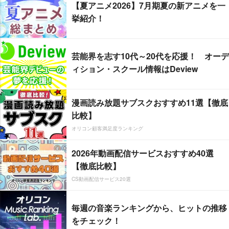
【夏アニメ2026】7月期夏の新アニメを一
挙紹介！
芸能界を志す10代～20代を応援！ オーデ
ィション・スクール情報はDeview
漫画読み放題サブスクおすすめ11選【徹底
比較】
オリコン顧客満足度ランキング
2026年動画配信サービスおすすめ40選
【徹底比較】
CS動画配信サービス20選
毎週の音楽ランキングから、ヒットの推移
をチェック！