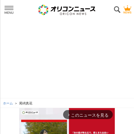
ホーム
尾碕真花
このニュースを見る
arrow_forward_ios