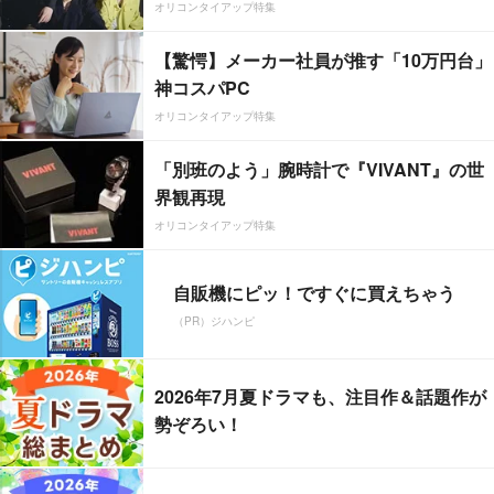
オリコンタイアップ特集
【驚愕】メーカー社員が推す「10万円台」
神コスパPC
オリコンタイアップ特集
「別班のよう」腕時計で『VIVANT』の世
界観再現
オリコンタイアップ特集
自販機にピッ！ですぐに買えちゃう
（PR）ジハンピ
2026年7月夏ドラマも、注目作＆話題作が
勢ぞろい！