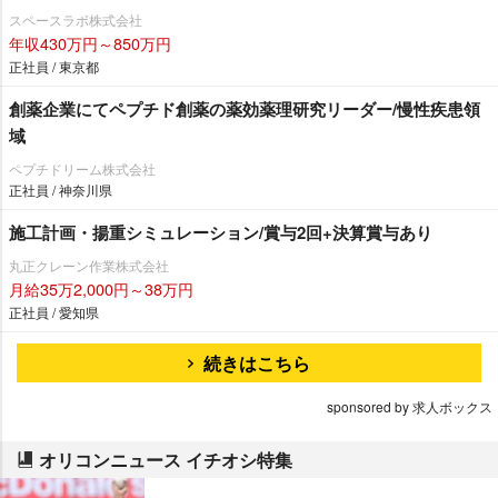
スペースラボ株式会社
年収430万円～850万円
正社員 / 東京都
創薬企業にてペプチド創薬の薬効薬理研究リーダー/慢性疾患領
域
ペプチドリーム株式会社
正社員 / 神奈川県
施工計画・揚重シミュレーション/賞与2回+決算賞与あり
丸正クレーン作業株式会社
月給35万2,000円～38万円
正社員 / 愛知県
続きはこちら
sponsored by 求人ボックス
オリコンニュース イチオシ特集