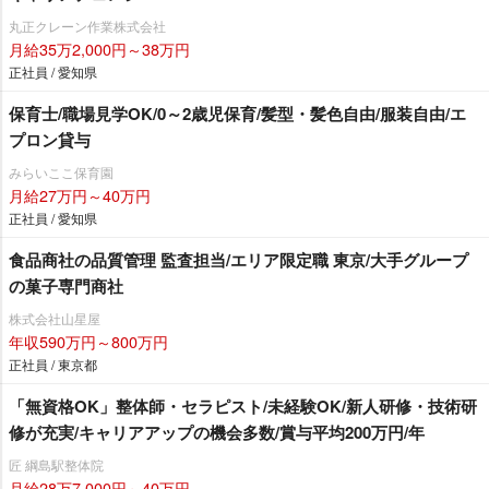
丸正クレーン作業株式会社
月給35万2,000円～38万円
正社員 / 愛知県
保育士/職場見学OK/0～2歳児保育/髪型・髪色自由/服装自由/エ
プロン貸与
みらいここ保育園
月給27万円～40万円
正社員 / 愛知県
食品商社の品質管理 監査担当/エリア限定職 東京/大手グループ
の菓子専門商社
株式会社山星屋
年収590万円～800万円
正社員 / 東京都
「無資格OK」整体師・セラピスト/未経験OK/新人研修・技術研
修が充実/キャリアアップの機会多数/賞与平均200万円/年
匠 綱島駅整体院
月給28万7,000円～40万円