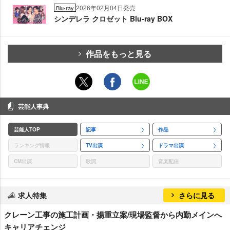
2026年02月04日発売
Blu-ray
シンデレラ クロゼット Blu-ray BOX
作品をもっと見る
芸能人事典
芸能人TOP
記事
作品
ランキング情報
TV出演
ドラマ出演
CM出演
歌詞
音楽配信
求人特集
さらに見る
クレーン工事の施工計画・揚重立案/現場監督から内勤メインへ
キャリアチェンジ