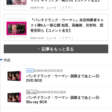
｜ドラマ｜
2026-01-06
ニュース
『パンチドランク・ウーマン』未決拘禁者キャ
スト陣9人一挙公開 知英、高橋努、沢村玲、団
長安田ら【コメント全文】
｜ドラマ｜
2025-12-05
ニュース
記事をもっと見る
作品
2026年08月05日発売
DVD
パンチドランク・ウーマン -脱獄まであと××日-
DVD BOX
2026年08月05日発売
Blu-ray
パンチドランク・ウーマン -脱獄まであと××日-
Blu-ray BOX