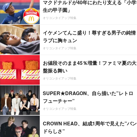
マクドナルドが40年にわたり支える「小学
生の甲子園」
オリコンタイアップ特集
イケメンてんこ盛り！尊すぎる男子の純情
ラブに胸キュン
オリコンタイアップ特集
お値段そのまま45％増量！ファミマ夏の大
盤振る舞い
オリコンタイアップ特集
SUPER★DRAGON、自ら描いた”レトロ
フューチャー”
オリコンタイアップ特集
CROWN HEAD、結成1周年で見えた”バン
ドらしさ”