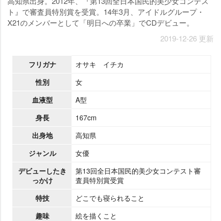
高知県出身。2012年、『第13回全日本国民的美少女コンテス
ト』で審査員特別賞を受賞。14年3月、アイドルグループ・
X21のメンバーとして「明日への卒業」でCDデビュー。
2019-12-26 更新
フリガナ
オサキ イチカ
性別
女
血液型
A型
身長
167cm
出身地
高知県
ジャンル
女優
デビューしたき
第13回全日本国民的美少女コンテスト審
っかけ
査員特別賞受賞
特技
どこでも寝られること
趣味
絵を描くこと