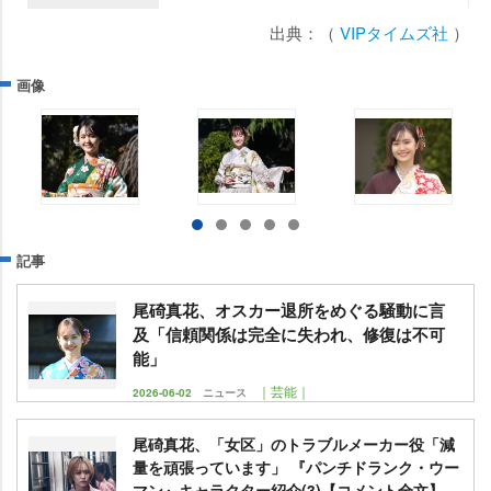
出典：（
VIPタイムズ社
）
画像
記事
尾碕真花、オスカー退所をめぐる騒動に言
及「信頼関係は完全に失われ、修復は不可
能」
｜芸能｜
2026-06-02
ニュース
尾碕真花、「女区」のトラブルメーカー役「減
量を頑張っています」 『パンチドランク・ウー
マン』キャラクター紹介(3)【コメント全文】