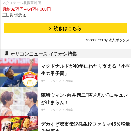
ネクステージ札幌苗穂店
月給32万円～64万4,000円
正社員 / 北海道
続きはこちら
sponsored by 求人ボックス
オリコンニュース イチオシ特集
マクドナルドが40年にわたり支える「小学
生の甲子園」
オリコンタイアップ特集
森崎ウィン×向井康二“両片思い”にキュン
が止まらん！
オリコンタイアップ特集
デカすぎ都市伝説発生!?ファミマ45％増量