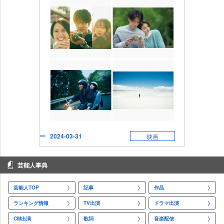
2024-03-31
映画
芸能人事典
芸能人TOP
記事
作品
ランキング情報
TV出演
ドラマ出演
CM出演
歌詞
音楽配信