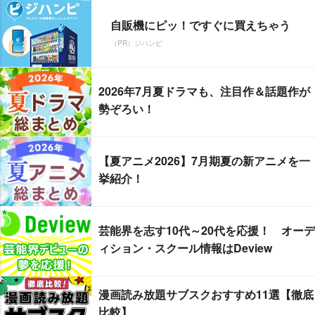
自販機にピッ！ですぐに買えちゃう
（PR）ジハンピ
2026年7月夏ドラマも、注目作＆話題作が
勢ぞろい！
【夏アニメ2026】7月期夏の新アニメを一
挙紹介！
芸能界を志す10代～20代を応援！ オーデ
ィション・スクール情報はDeview
漫画読み放題サブスクおすすめ11選【徹底
比較】