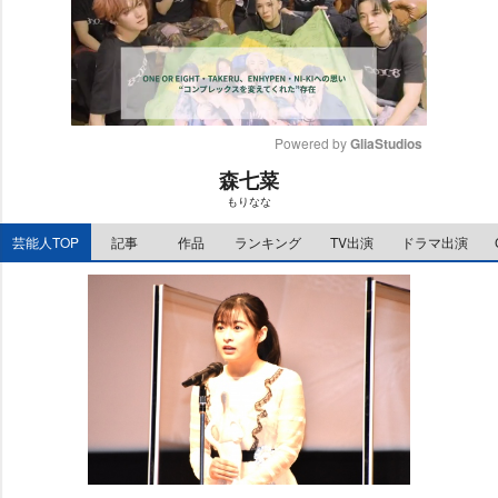
Powered by 
GliaStudios
森七菜
M
もりなな
u
t
芸能人TOP
記事
作品
ランキング
TV出演
ドラマ出演
e