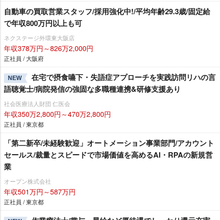
自動車の買取営業スタッフ/採用強化中!/平均年齢29.3歳/固定給
で年収800万円以上も可
ネクステージ外環東大阪店
年収378万円～826万2,000円
正社員 / 大阪府
在宅で摂食嚥下・失語症アプローチを実践訪問リハの言
NEW
語聴覚士/病院発信の強固な多職種連携&研修支援あり
社会医療法人財団 仁医会
年収350万2,800円～470万2,800円
正社員 / 東京都
「第二新卒/未経験歓迎」オートメーション事業部門/アカウント
セールス/裁量とスピードで市場価値を高めるAI・RPAの新規営
業
オープン株式会社
年収501万円～587万円
正社員 / 東京都