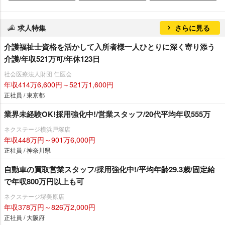
求人特集
さらに見る
介護福祉士資格を活かして入所者様一人ひとりに深く寄り添う
介護/年収521万可/年休123日
社会医療法人財団 仁医会
年収414万6,600円～521万1,600円
正社員 / 東京都
業界未経験OK!採用強化中!/営業スタッフ/20代平均年収555万
ネクステージ横浜戸塚店
年収448万円～901万6,000円
正社員 / 神奈川県
自動車の買取営業スタッフ/採用強化中!/平均年齢29.3歳/固定給
で年収800万円以上も可
ネクステージ堺美原店
年収378万円～826万2,000円
正社員 / 大阪府