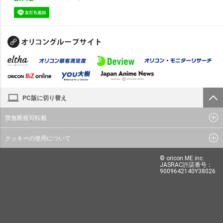
PC版に切り替え
禁無断複写転載
クッキーの使用について
© oricon ME inc.
JASRAC許諾番号：
9009642140Y38026