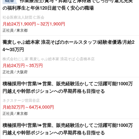
作業療法士/賞与・昇給など厚待遇でしっかり還元充実
NEW
の福利厚生と年休120日超で長く安心の職場
社会医療法人財団 仁医会
月給24万1,900円～32万1,900円
正社員 / 東京都
蕎麦しゃぶ総本家 浪花そばのホールスタッフ/経験者優遇/月給2
4〜35万円
株式会社にし家 蕎麦しゃぶ総本家 浪花そば 心斎橋本店
月給24万円～35万円
正社員 / 大阪府
積極採用中!営業/⏩️営業、販売経験活かしてご活躍可能!1000万
円越えや幹部ポジションへの早期昇格も目指せる
ネクステージ世田谷店
月給32万円～64万4,000円
正社員 / 東京都
積極採用中!営業/⏩️営業、販売経験活かしてご活躍可能!1000万
円越えや幹部ポジションへの早期昇格も目指せる