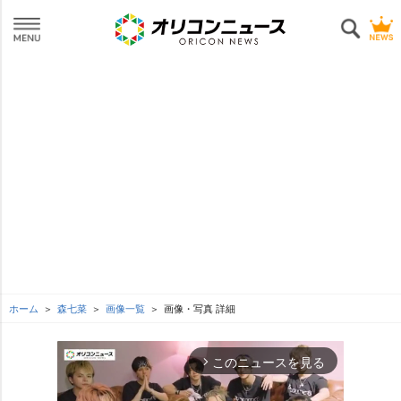
ホーム
森七菜
画像一覧
画像・写真 詳細
このニュースを見る
arrow_forward_ios